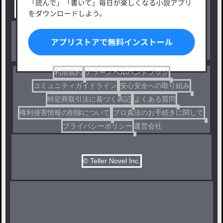
出版・メディアミックス作品
ホラー・ミステリー
BL
ドラマ
コメディ
利用規約
テラーノベルハンドブック
コミュニティガイドライン
安心安全への取り組み
特定商取引法に基づく表記
よくある質問
権利侵害情報の削除について
プロ責法のお手続きに関して
プライバシーポリシー
運営会社
© Teller Novel Inc.