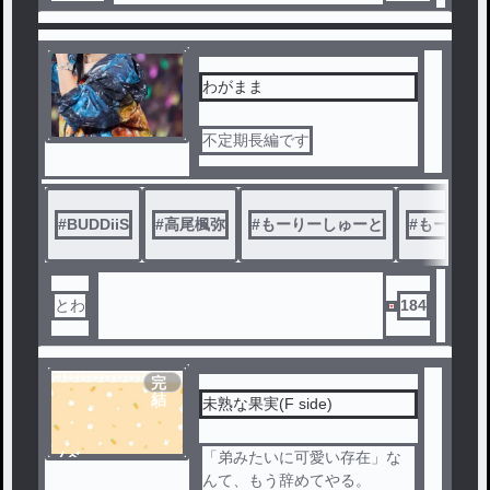
わがまま
不定期長編です
#
BUDDiiS
#
高尾楓弥
#
もーりーしゅーと
#
もーりー
とわ
184
完
結
未熟な果実(F side)
ノベ
「弟みたいに可愛い存在」な
ル
んて、もう辞めてやる。