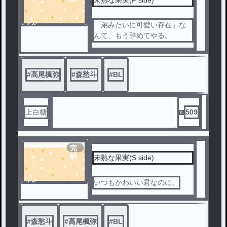
未熟な果実(F side)
ノベ
「弟みたいに可愛い存在」な
ル
んて、もう辞めてやる。
#
高尾楓弥
#
森愁斗
#
BL
上白糖
509
完
結
未熟な果実(S side)
ノベ
いつもかわいい君なのに。
ル
#
森愁斗
#
高尾楓弥
#
BL