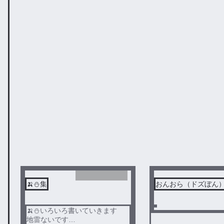
🍌⛄️の小説は53件投稿されています。🍌⛄️と一緒に投稿されて
dzl社、qnor、⛄🍌などがあります。テラーノベルで🍌⛄️の小
#🍌⛄️の人気ランキング
センシティブ
セン
🍌⛄集
おんおら（ドズぼん
🍌⛄いろいろ書いていきます
地雷ないです