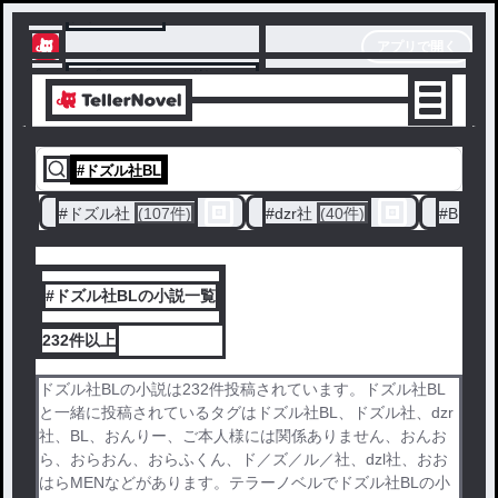
テラーノベル
アプリで開く
アプリでサクサク楽しめる
#
ドズル社BL
#
ドズル社
(107件)
#
dzr社
(40件)
#
BL
(3
#ドズル社BLの小説一覧
232件
以上
ドズル社BLの小説は232件投稿されています。ドズル社BL
と一緒に投稿されているタグはドズル社BL、ドズル社、dzr
社、BL、おんりー、ご本人様には関係ありません、おんお
ら、おらおん、おらふくん、ド／ズ／ル／社、dzl社、おお
はらMENなどがあります。テラーノベルでドズル社BLの小