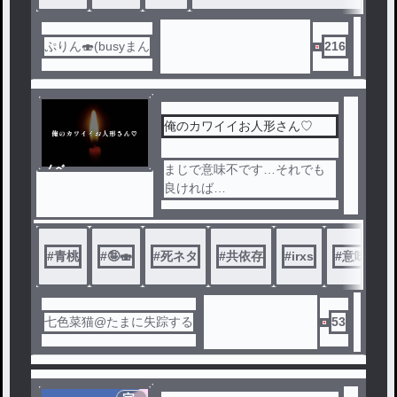
ぷりん🍣(busyまん
216
俺のカワイイお人形さん♡
ノベ
まじで意味不です…それでも
ル
良ければ…
#
青桃
#
🤪🍣
#
死ネタ
#
共依存
#
irxs
#
意味不
七色菜猫@たまに失踪する
53