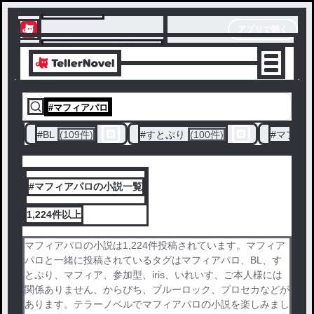
テラーノベル
アプリで開く
アプリでサクサク楽しめる
#
マフィアパロ
#
BL
(109件)
#
すとぷり
(100件)
#
マフィ
#マフィアパロの小説一覧
1,224件
以上
マフィアパロの小説は1,224件投稿されています。マフィア
パロと一緒に投稿されているタグはマフィアパロ、BL、す
とぷり、マフィア、参加型、iris、いれいす、ご本人様には
関係ありません、からぴち、ブルーロック、プロセカなどが
あります。テラーノベルでマフィアパロの小説を楽しみまし