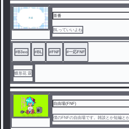
茶番
BLっていいよね
#
B3eo
#
BL
#
FNF
#
一応FNF
蝶形花 霖
自由場(FNF)
僕のFNFの自由場です。雑談とか短編と