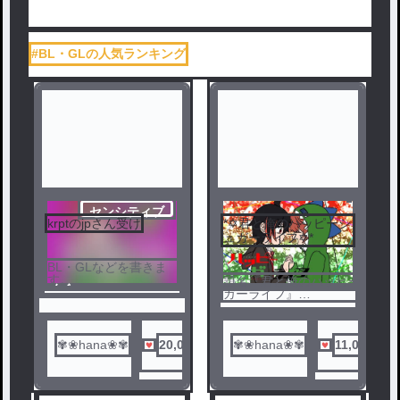
#BL・GLの人気ランキング
センシティブ
krptのjpさん受け
*✡君と俺のハッピーシ
ュガーライフ✡*
BL・GLなどを書きま
す。
題名『君と俺のハッピーシュ
ノベ
地雷のR-18はないで
ガーライフ』
す。ほのぼのだった
ル
本家・参考様➺【ハッピーシ
り、キス程度な
ュガーライフ】
ら､､､。
/鍵空とみやき/様
この作品はyajpとなっており
✾❀hana❀✾
20,008
✾❀hana❀✾
11,068
♡7000ありがとうござ
ます。
います！2025/1.1
♡8000ありがとうござ
【ハッピーシュガーライフ】
います！2025/1.3
を参考にしたものです。