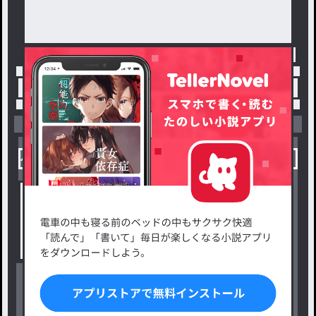
トップ
「#BL・GL」の人気小説・夢小説一覧
小説を探す
ジャンルから探す
新着小説一覧
恋愛・ロマンス
タグ一覧
ロマンスファンタジー
小説コンテスト応募・公募
ファンタジー・異世界・SF
出版・メディアミックス作品
ホラー・ミステリー
BL
ドラマ
コメディ