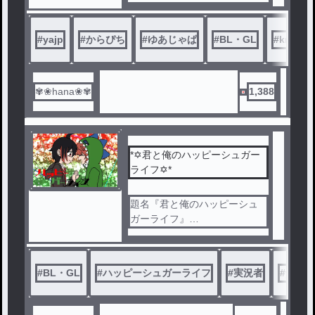
！
新しい会社を探すも…、中々
見つからず
#
yajp
#
からぴち
#
ゆあじゃぱ
#
BL・GL
#
krpt
そこに差し伸べる1つの光……
！！
だけど…、働くわけではない
ようで……、？
✾❀hana❀✾
1,388
仕事内容はなんと…、お金持
ち大学生のお世話？！
なんやかんやあり、その大学
生と勃ったら負けのえっちな
*✡君と俺のハッピーシュガー
ゲーム…"Eゲーム"をすること
ライフ✡*
に……、？！
題名『君と俺のハッピーシュ
ガーライフ』
本家・参考様➺【ハッピーシュ
ガーライフ】
/鍵空とみやき/様
#
BL・GL
#
ハッピーシュガーライフ
#
実況者
#
yajp
この作品はyajpとなっておりま
す。