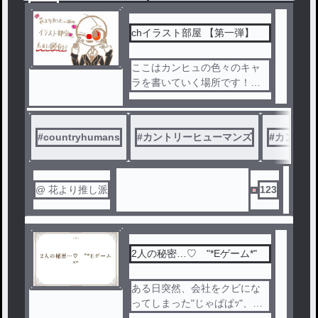
5
chイラスト部屋 【第一弾】
ここはカンヒュの色々のキャ
ラを書いていく場所です！！
！
🔞も多分あるかも…？？
リクエスト大募集です！！！
#
countryhumans
#
カントリーヒューマンズ
#
カンヒュ
カプや書いて欲しいキャラが
居たら
是非💬へ！！
@ 花より推し派
123
2人の秘密…♡ "*Eゲーム*"
ある日突然、会社をクビにな
ってしまった"じゃぱぱｯ"、！