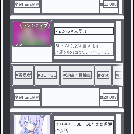
【ハッピーシュガーライフ】
✾❀hana❀✾
11,068
を参考にしたものです。
たまに、グロ表現などがあり
ます。
センシティブ
苦手な方は引き返してくださ
krptのjpさん受け
い。
ノベ
BL・GLなどを書きます。
ル
地雷のR-18はないです。ほの
ぼのだったり、キス程度なら､
《君と俺のハッピーシュ
､､。
ガーライフ》
«krpt.yajp»
#
実況者
#
BL・GL
#
短編・長編集
#
krpt
#
jp受け
♡7000ありがとうございます
！2025/1.1
♡8000ありがとうございます
！2025/1.3
✾❀hana❀✾
20,008
♡11000ありがとうございます
！2025/1.8
♡12000ありがとうございます
！2025/1.12
オリキャラBL・GLたまに普通
♡13000ありがとうございます
の会話
！2025/1.22