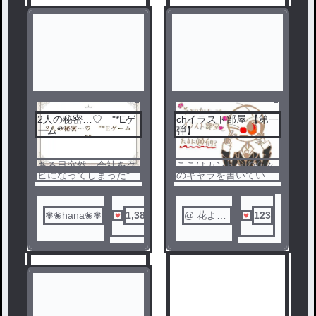
♡11000ありがとうご
たまに、グロ表現などがあり
ざいます！2025/1.8
ます。
♡12000ありがとうご
苦手な方は引き返してくださ
ざいます！2025/1.12
い。
♡13000ありがとうご
ざいます！2025/1.22
《君と俺のハッピーシュ
ガーライフ》
«krpt.yajp»
2人の秘密…♡ "*Eゲ
chイラスト部屋 【第一
1
2
ーム*"
弾】
ある日突然、会社をク
ここはカンヒュの色々
ビになってしまった"じ
のキャラを書いていく
ゃぱぱｯ"、！！
場所です！！！
新しい会社を探す
🔞も多分あるか
も…、中々見つからず
も…？？
そこに差し伸べる1つ
リクエスト大募集で
✾❀hana❀✾
1,388
@ 花より
123
の光……！！
す！！！
推し派
だけど…、働くわけで
カプや書いて欲しいキ
はないようで……、？
ャラが居たら
仕事内容はなんと…、
是非💬へ！！
お金持ち大学生のお世
話？！
なんやかんやあり、そ
の大学生と勃ったら負
けのえっちなゲー
ム…"Eゲーム"をするこ