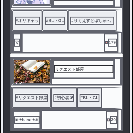
#
オリキャラ
#
BL・GL
#
りくえすとぼしゅ~。
零
179
リクエスト部屋
ノベ
ル
#
リクエスト部屋
#
初心者🔰
#
BL・GL
✾❀hana❀✾
30