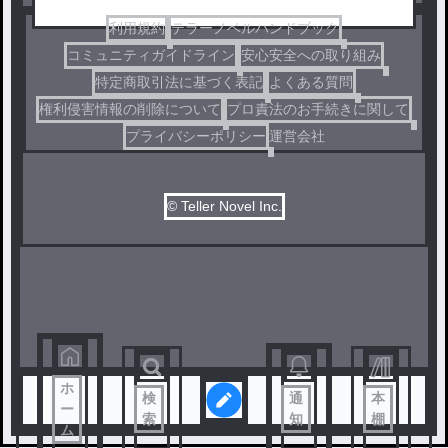
利用規約
テラーノベルハンドブック
コミュニティガイドライン
安心安全への取り組み
特定商取引法に基づく表記
よくある質問
権利侵害情報の削除について
プロ責法のお手続きに関して
プライバシーポリシー
運営会社
© Teller Novel Inc.
ホ
検
通
本
ー
索
知
棚
ム