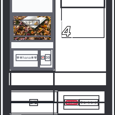
とに……、？！
リクエスト部屋
3
4
ノベ
ル
✾❀hana❀✾
30
人気ランキングをみる
新着
ランキング