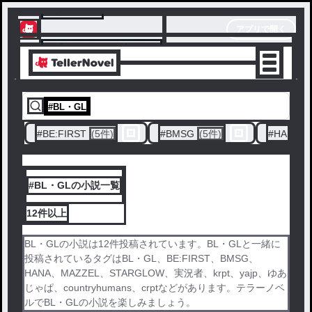
テラーノベル
アプリで開く
アプリでサクサク楽しめる
#
BL・GL
#
BE:FIRST
(5件)
#
BMSG
(5件)
#
HANA
(
#BL・GLの小説一覧
12件
以上
BL・GLの小説は12件投稿されています。BL・GLと一緒に
投稿されているタグはBL・GL、BE:FIRST、BMSG、
HANA、MAZZEL、STARGLOW、実況者、krpt、yajp、ゆあ
じゃぱ、countryhumans、crptなどがあります。テラーノベ
ルでBL・GLの小説を楽しみましょう。