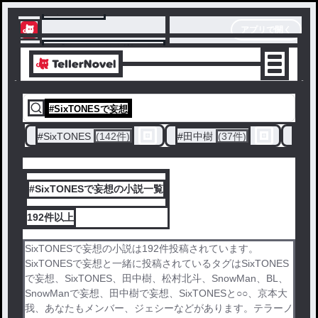
テラーノベル
アプリで開く
アプリでサクサク楽しめる
#
SixTONESで妄想
#
SixTONES
(142件)
#
田中樹
(37件)
#
松
#SixTONESで妄想の小説一覧
192件
以上
SixTONESで妄想の小説は192件投稿されています。
SixTONESで妄想と一緒に投稿されているタグはSixTONES
で妄想、SixTONES、田中樹、松村北斗、SnowMan、BL、
SnowManで妄想、田中樹で妄想、SixTONESと○○、京本大
我、あなたもメンバー、ジェシーなどがあります。テラーノ