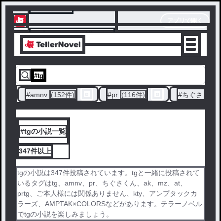
テラーノベル
アプリで開く
アプリでサクサク楽しめる
#
tg
#
amnv
(152件)
#
pr
(116件)
#
ちぐさくん
#tgの小説一覧
347件
以上
tgの小説は347件投稿されています。tgと一緒に投稿されて
いるタグはtg、amnv、pr、ちぐさくん、ak、mz、at、
prtg、ご本人様には関係ありません、kty、アンプタックカ
ラーズ、AMPTAK×COLORSなどがあります。テラーノベル
でtgの小説を楽しみましょう。