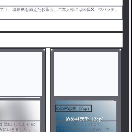
に💬して！、琥珀糖を添えたお茶会、ご本人様には関係❌、ウパラテ、
センシティブ
めめ村恋愛（2cp）
は 遠出 してまで up
気ままに書いていきます。
のみにいきました 。
ここで描くのはいえめめ、ウパ