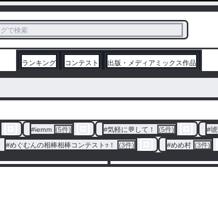
ス
タグで検索
く
ランキング
コンテスト
出版・メディアミックス作品
#
iemm
(5件)
#
気軽に💬して！
(5件)
#
琥
#
めぐむんの相棒相棒コンテストｯ！
(3件)
#
めめ村
(3件)