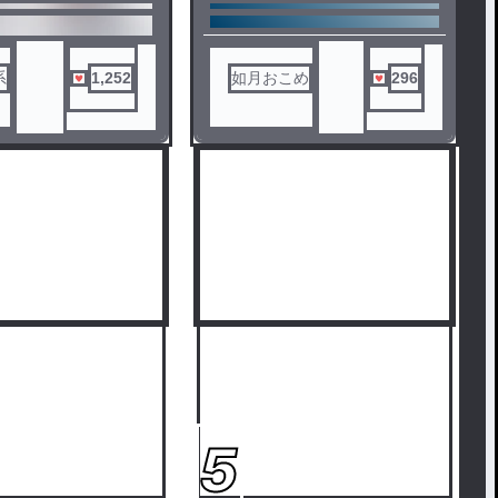
ラテです。
い が 回ってきた 私 は
なんでもおkな方はそのまま、シ
に 。
ェアハウス設定など地雷な方はU
ターンしてくださいな
系
1,252
如月おこめ
296
♂
5