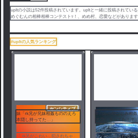
upltの小説は52件投稿されています。upltと一緒に投稿されて
めぐむんの相棒相棒コンテストｯ！、めめ村、恋愛などがあります。
#upltの人気ランキング
センシティブ
妹「rk兄が兄妹相姦もののえろ
lt「upが幼なじみ相
本隠し持ってた…」
本隠し持ってた！？
『 rk兄がこわい…犯されちゃ
Lt「upに犯される…