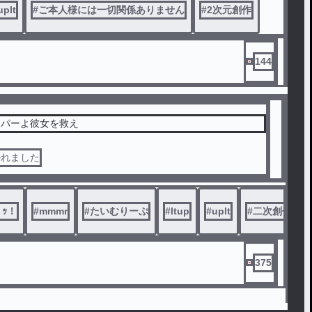
のではなく、選ばなかったものの重さだった――。
uplt
#
ご本人様には一切関係ありません
#
2次元創作
144
ーパーよ彼女を救え
かれました
ｯ！
#
mmmr
#
たいむりーぷ
#
ltup
#
uplt
#
二次創作
375