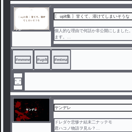
＿＿＿＿＿＿＿＿＿
〖 uplt集 〗甘くて、溶けてしまいそうな
・mmntmr様主催の
ノベ
個人的な理由で何話か非公開にしました
mmmrの皆様の二次元創作です。
ル
ます。
・ご本人様には一切関係ございません
いまのとこ1話に。
リクエストまってます。バリバリあーる
©mmntmr 2025
#
mmmr
#
uplt
#
mtmz
uplt好きによるuplt作品。好きなもの
です。
この作品はご本人様のお名前をお借りし
^_^
には一切関係ございません。
ヤンデレ
ドレダケ悲惨ナ結末二ナッテモ
君ハコノ物語ヲ見ル？