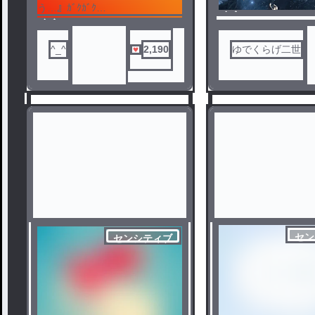
う…』ｶﾞｸｶﾞｸ
ノベ
某コピペネタです。
ノベ
ル
hnrk メイン ほんのり uplt
まあまあ過激な表現
ル
す！
^_^
2,190
ゆでくらげ二世
こちらはmmmrのメンバー様の
初投稿
お名前をお借りした二次創作作
品になります😌
何かミスがあれば教
けると嬉しいです✨
ご本人様の目につかないようこ
upltは幼なじみ設定
ちら側も配慮致しますがそちら
も同様ご配慮のほどよろしくお
動画とか見てないと
願いします🙏🏻
部分もあるかも(´-ι_-
1部過激な発言があります。とい
ちょっとだけrkie表
うか9部ほど。
某コピペ改変ネタです。
まるまる参考やパクリはおやめ
セン
センシティブ
依存 ? ￣【mmmr】【Itup】
uplt 初投稿
ください😌
是非本家を見ましょう
1
2
なんか色々でたまたまぱあです
mmmrのupltです。