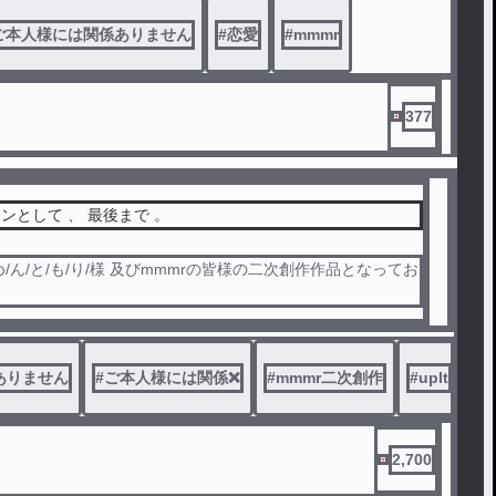
れ大好き。こっちおいで？俺が食べてあげるから」「ltが悪
ご本人様には関係ありません
#
恋愛
#
mmmr
って嫌いです感出しててかわいい。照れ隠し下手すぎるのがま
つ、どうすればいいですか？
雷を踏んでしまう可能性があります。そうなった場合はすぐに
377
願いします。また、強烈なキャラ崩壊があります。特にupさ
り下ネタ言います。ご注意ください。下ネタやRの話が出てき
、年齢操作があります〜〜〜
ンとして 、 最後まで 。
め/ん/と/も/り/様 及びmmmrの皆様の二次創作作品となってお
に関係は一切ございません
がご本人様の目に届くような行為はお辞め下さい
ありません
#
ご本人様には関係❌
#
mmmr二次創作
#
uplt
がこの小説で収益を得る等の行為は一切ございません
内容をご理解の上、小説をお楽しみ頂けると幸いです。
2,700