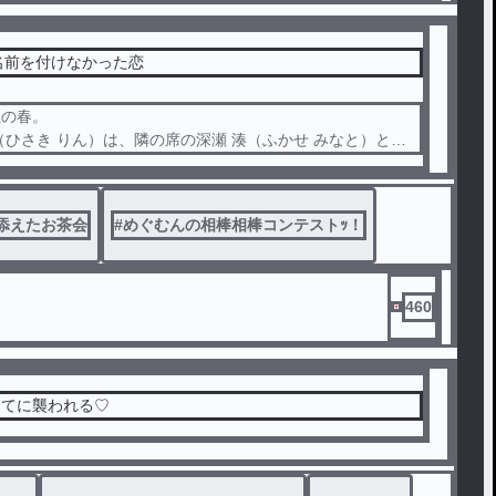
 】名前を付けなかった恋
生の春。
（ひさき りん）は、隣の席の深瀬 湊（ふかせ みなと）と、
ないまま特別な時間を過ごしていた。
、距離感の近い湊。
添えたお茶会
#
めぐむんの相棒相棒コンテストｯ！
、「まあいいや」が口癖の凛。
は恋人同士のように見える二人だったが、
関係に名前をつけようとしなかった。
460
は想いを告げる。
は、「付き合わなくても今のままでいい」と答えてしまう。
が怖くて、始めなかった恋。
主はウパらてに襲われる‪‪♡
が、少しずつ二人の距離を変えていく。
れ、そして春。
ってから凛が気づくのは、