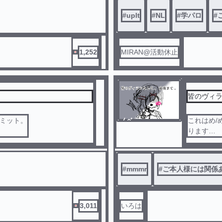
「え、何そ
#
uplt
#
NL
#
学パロ
#
口？頑張
た最高」
……こい
〜〜〜地
1,252
MIRAN@活動休止
Uターンお
んがかな
ますまた
皆のヴィラ
リミット。
ノベ
これはめ/
ル
ります
ご本人様
この小説
#
mmmr
#
ご本人様には関係
また、私
これらの
3,011
いろは