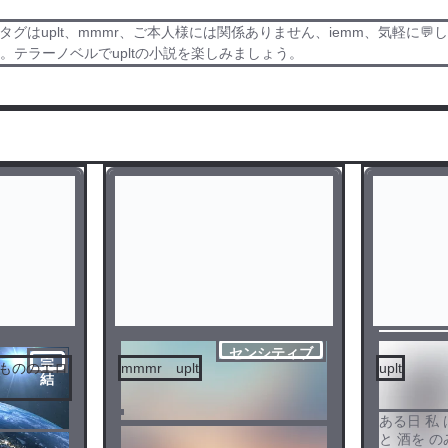
いるタグはuplt、mmmr、ご本人様には関係ありません、iemm、気軽
テラーノベルでupltの小説を楽しみましょう。
センシティブ
完
姦もののエロ
mmmr uplt
uplt
結
」
ある日 私 
と 酒を 
？」