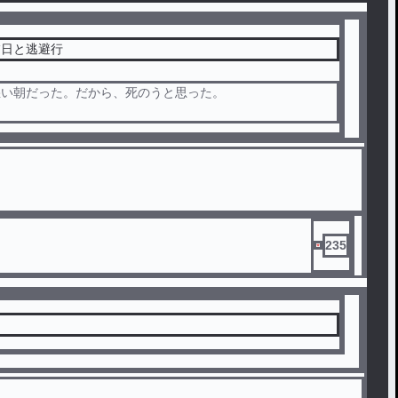
夕日と逃避行
悪い朝だった。だから、死のうと思った。
くで逃避行するｌｔさんの話。復活できた勢いで書いてしまっ
後ほどちょっとずつ変なところは修正していきます。公開だけ
てください……。
ｔさん
さん
235
に一切関係のない二次創作作品です。
の目にとまらぬよう、読者の皆さんもご協力よろしくお願いし
ラー外、ご本人様の目の着く可能性のある場所でのこの作品の
切ださないでください。