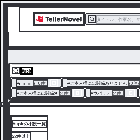
タイトル、作家名、
#
uplt
#
mmmr
(48件)
#
ご本人様には関係ありません
(8件)
#
ご本人様には関係❌
(4件)
#
ウパラテ
(4件)
#upltの小説一覧
52件
以上