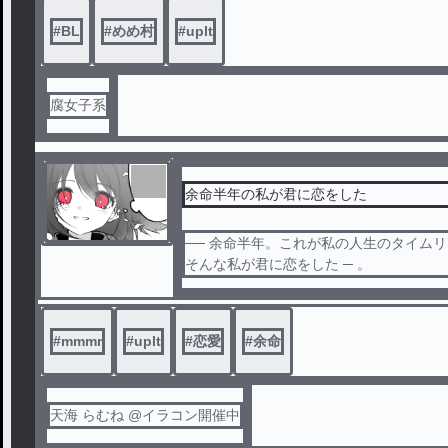
#
BL
#
めめ村
#
uplt
lt↪︎♂ up↪︎♂
腐女子系
完
結
余命半年の私が君に恋をした
── 余命半年。これが私の人生のタイム
そんな私が君に恋をした ─ 。
#
mmmr
#
uplt
#
恋愛
#
余命
天海 らむね @イラコン開催中