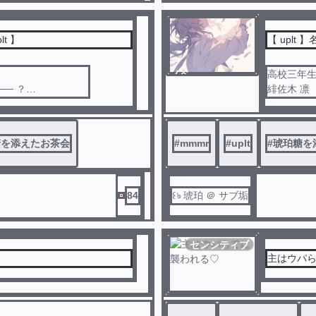
t 】
【 uplt
ノベ
高校三年
ル
─ ？
緋佐木 凛
恋人では
の二次元創作です 。
明るくて
糖を添えたお茶会
#
mmmr
#
uplt
#
琥珀糖を
ん 。
大雑把で
周囲から
凛はその
84
꒰ঌ 琥珀 ＠ サブ垢
やがて湊
しかし凛
センシティブ
壊れるの
その選択
卒業、別
時間が経