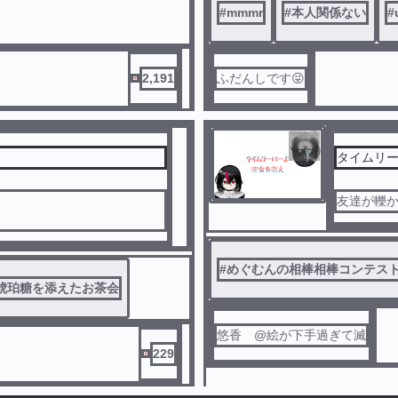
#
mmmr
#
本人関係ない
失ったも
#
2,191
ふだんしです😜
完
結
タイムリ
友達が轢
としたスピードで何かが動く。
#
めぐむんの相棒相棒コンテスト
琥珀糖を添えたお茶会
悠香 @絵が下手過ぎて滅
 “ 私の片思い ” に、さようならを告げるんだ───。
229