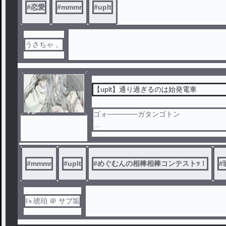
#
恋愛
#
mmmr
#
uplt
うさちゃ 。
完
結
【uplt】通り過ぎるのは始発電車
ノベ
ゴォ──────ガタンゴトン
ル
目の前で大きな風が吹き付け、ゆっくり
…間に合わなかったか。
#
mmmr
#
uplt
#
めぐむんの相棒相棒コンテストｯ！
#
始発電車を見送って、
ようやく長かった
꒰ঌ 琥珀 ＠ サブ垢