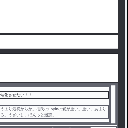
を蛙化させたい！！
うより最初からか。彼氏のupplnの愛が重い。重い、あまり
ぎる。うざいし、ほんっと迷惑。
ればいいんだ。少しでもマシになるように……