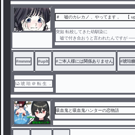
＃ 嘘のカレカノ 、やってます 。 【 upl
ノベ
突如 転校してきた幼馴染に
ル
嘘で付き合おうと言われたんですが ───
＃ mmntmr様主催の村mmmrの皆様
#
mmmr
#
uplt
#
ご本人様には関係ありません
#
琥珀
＃ ご本人様には一切関係ございませ
꒰ఎ 琥 珀 ＠ 転 生 ．
吸血鬼と吸血鬼ハンターの恋物語