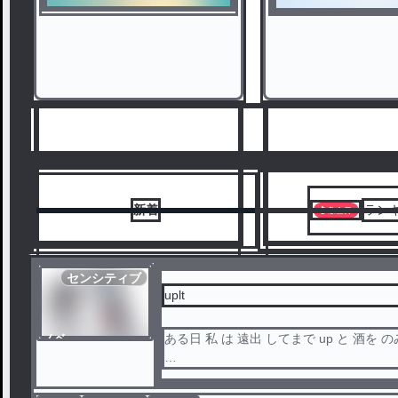
roa にいと
77
ゲスト
新着
ラン
センシティブ
uplt
ノベ
ある日 私 は 遠出 してまで up と 酒を
6
7
ル
段々 と 酔い が 回ってきた 私 は up の 家