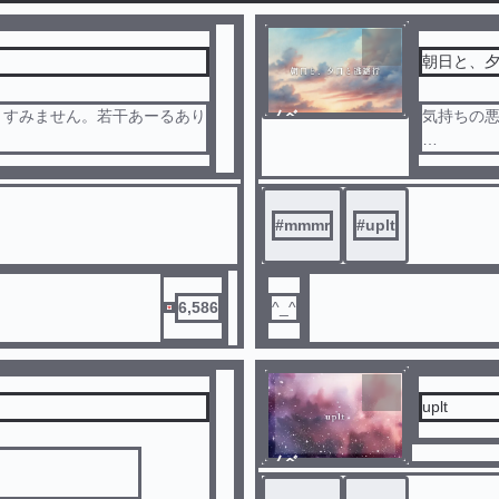
完
結
朝日と、
。すみません。若干あーるあり
ノベ
気持ちの
ル
なんとな
は書きませんが。
たので、
でもさせ
#
mmmr
#
uplt
を好きなだけ。自給自足ってやつ
『』→ ｌ
「」→ up
ているだけですのでご本人様方
6,586
^_^
ご本人様
ご本人様
ます。テ
完
名前は一
結
uplt
ノベ
ル