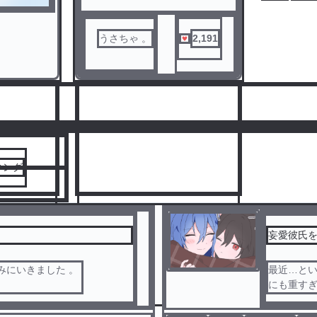
327
うさちゃ 。
2,191
人気ランキングをみる
キング
妄愛彼氏
 のみにいきました 。
最近…とい
8
にも重す
 に 。
……ぁ！
蛙化させ