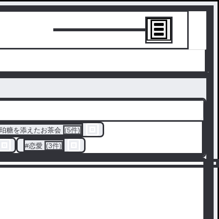
トーリーを書
珀糖を添えたお茶会
(5件)
#
恋愛
(3件)