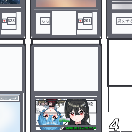
段々 と 酔
ノベ
up の 家 
がありま
ル
628
もも
201
腐女子
ノベ
lt↪︎♂ up↪︎
ル
えていただ
です！
分からない
｀)
現あり？
シティブ
吸血鬼と吸血鬼ハンターの恋物
語
3
4