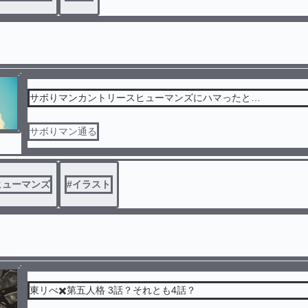
サボりマンカントリースヒューマンズにハマったと…
サボりマン通る
ヒューマンズ
#
イラスト
東リべ✖️第五人格 3話？それとも4話？