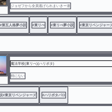
ジョゼフから全員逃げられまいきー達
#
第五人格夢小説
#
東リべ
#
東リべ夢小説
#
東京リベンジャー
魔法学校(東リべ)(ハリポタ)
特にない
説#東京リベンジャーズ
#
ハリポタパロ