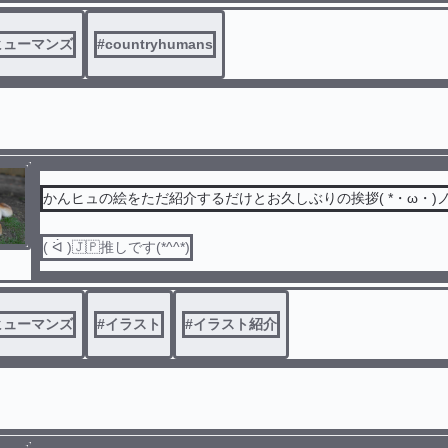
ヒューマンズ
#
countryhumans
かんヒュの絵をただ紹介するだけとお久しぶりの挨拶( *・ω・)
( ᐛ )🇯🇵推しです(*^^*)
ヒューマンズ
#
イラスト
#
イラスト紹介