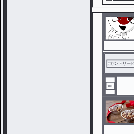
#
カントリー
non