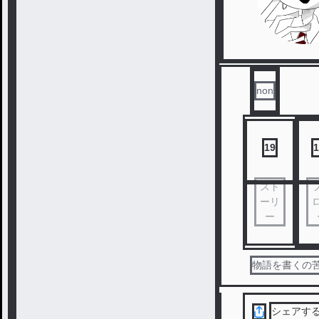
non
19
1
スト
ーリ
ー
物語を書くの苦
シェアす