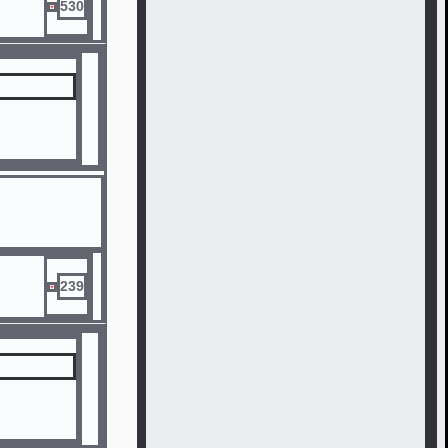
530
239