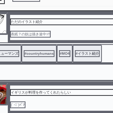
ただのイラスト紹介
表紙？の奴は描き途中ｯ!!
ヒューマンズ
#
countryhumans
#
MO4
#
イラスト紹介
イギリスが料理を作ってくれたらしい
(˙◁˙)ﾊﾟｱ