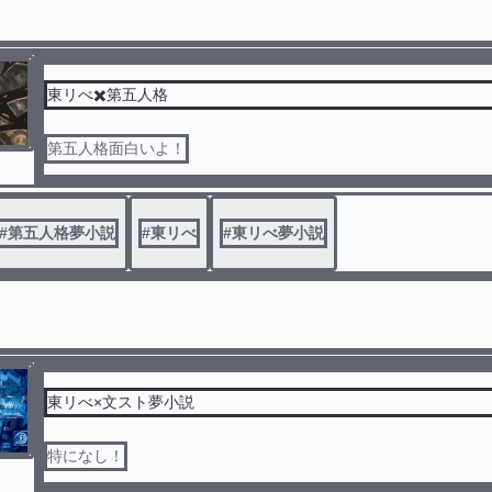
東リべ✖️第五人格
第五人格面白いよ！
#
第五人格夢小説
#
東リべ
#
東リべ夢小説
東リべ×文スト夢小説
特になし！