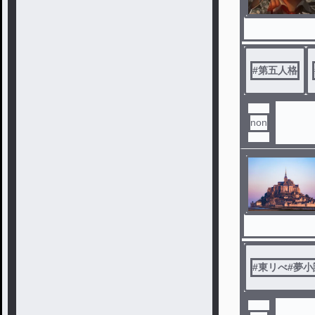
#
第五人格
non
#
東リべ#夢小