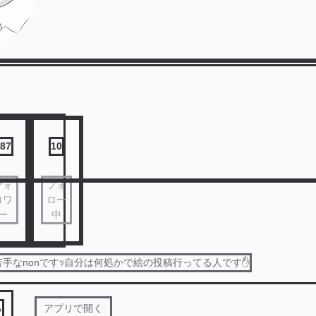
87
10
フォ
フォ
ロワ
ロー
ー
中
手なnonですｯ自分は何処かで絵の投稿行ってる人です✋
る
アプリで開く