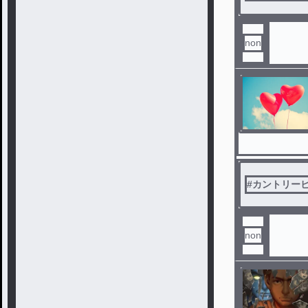
non
#
カントリー
non