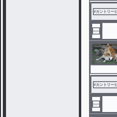
#
カントリー
non
#
カントリー
non