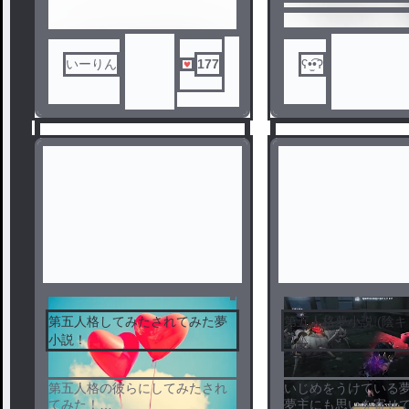
いーりん
177
ʕ•̫͡•ʔ
第五人格してみたされてみた夢
第五人格夢小説❕(陰キ
小説！
ロ⚠️
1
2
第五人格の彼らにしてみたされ
いじめをうけている夢
てみた！
夢主にも思いを寄せ