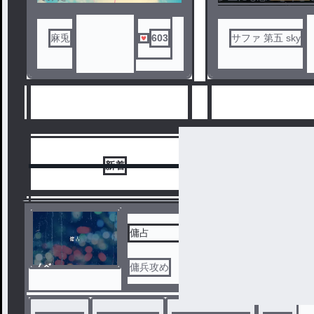
リクエスト募集中！
染男子4人がいる。学
麻兎
603
サファ 第五 sky
新着
ラン
傭占
ノベ
傭兵攻め
6
7
ル