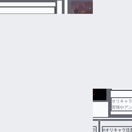
Identi
#
第五人格夢小説
#
オリジナ
163
すずまるねこ
荘園生活
苦情やア
一応無常
鬱(？)展
#
オリキャラ
#
オリキャラ注
無常の過