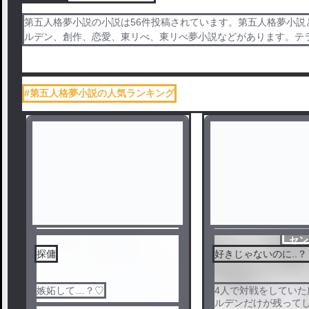
第五人格夢小説の小説は56件投稿されています。第五人格夢小説
ルデン、創作、恋愛、東リべ、東リべ夢小説などがあります。テ
#第五人格夢小説の人気ランキング
センシティブ
セン
探傭
好きじゃないのに..？
嫉妬して…？♡
4人で対戦をしていた
ルデンだけが残ってし