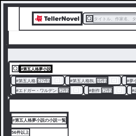
タイトル、作家名、
#
第五人格夢小説
#
第五人格
(27件)
#
第五人格BL
(6件)
#
夢
#
エドガー・ワルデン
(2件)
#
創作
(2件)
#
#第五人格夢小説の小説一覧
56件
以上