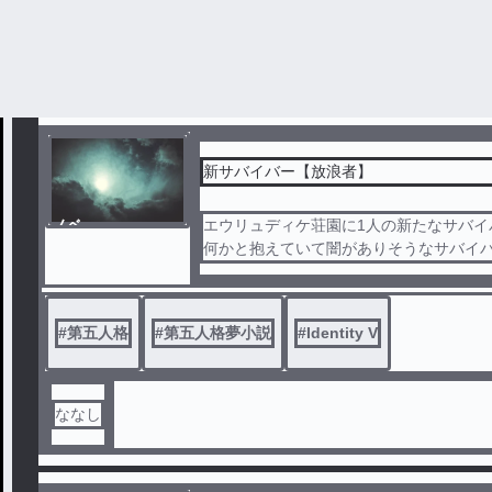
すずまるねこ
新サバイバー【放浪者】
ノベ
エウリュディケ荘園に1人の新たなサバイ
ル
何かと抱えていて闇がありそうなサバイ
こう！
#
第五人格
#
第五人格夢小説
#
Identity V
ななし