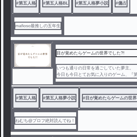
#
第五人格
#
第五人格BL
#
第五人格夢小説
#
傭占
mafioso最推しの五年生
目が覚めたらゲームの世界でした?!
いつも通りの日常を過ごしていた夢主。
今日も今日とてお気に入りのゲーム、『
白い光に包まれ、目が覚めると…
第五人格の世界にそのまま来てしまった?
#
第五人格
#
第五人格夢小説
#
目が覚めたらゲームの世界
ねむち@プロフ絶対読んでね！