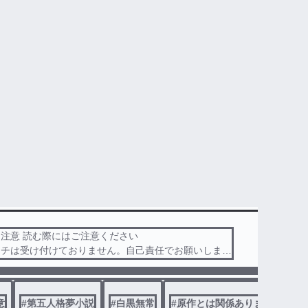
tyV：月の河公園サーカス組
ルストーリー
1
オリキャラ注意 読む際にはご注意ください
ンチは受け付けておりません。自己責任でお願いします
夢です
開有り
意
#
第五人格夢小説
#
白黒無常
#
原作とは関係ありません
去を少し変えています