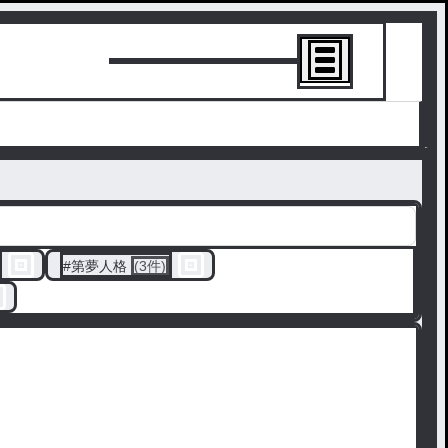
トーリーを書
#
第夢人格
(3件)