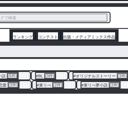
ス
タグで検索
く
ランキング
コンテスト
出版・メディアミックス作品
小説
(5件)
#
BL
(3件)
#
オリジナルストーリー
(3件)
恋愛
(2件)
#
東リべ
(2件)
#
東リべ夢小説
(2件)