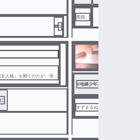
黒猫。
1
○○○学園都
第五人格』を開くのだが、突然
#
地縛少年花子くん夢小説
#
!
に
すずまるねこ