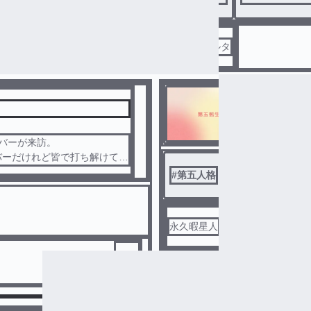
136
オルタ ヘルタ
第五転生
バーが来訪。
バーだけれど皆で打ち解けてい
#
第五人格
#
第五人格夢小説
永久暇星人
24