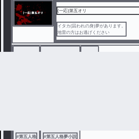
(一応)第五オリ
イタカ(囚われの身)夢があります。
地雷の方はお逃げください
#
第五人格
#
第五人格夢小説
#
多分
玲💧❄
第五人格((主の妄想
#
第五人格
#
第五人格夢小説