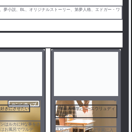
、夢小説、BL、オリジナルストーリー、第夢人格、エドガー・ワ
センシティブ
を好きにさせたい
✨第五人格学パロ~エウリュディ
ケ学園✨
ンはルカにHな事をさ
回はお風呂でワルデン
高校のエウリュディケ学園に入