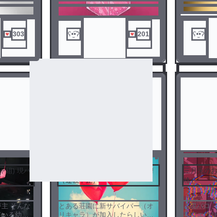
して薬をワルデンに飲ませ
がルカに..,
て...？
303
ʕ•̫͡•ʔ
201
ʕ•̫͡•ʔ
ャ組) 現パ
荘園に新サバイバーが加入....?!
三月兎の
（連載中止）
格］
3
4
主 そんな
とある荘園に新サバイバー（オ
⚠️現パロ
ている幼馴
リキャラ）が加入したらしい、
私立エウ