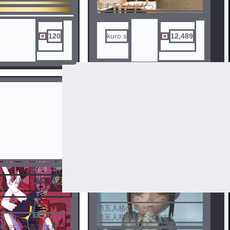
学することになった貴方。これ
から普通に過ごそうと思ってい
る主人公だが超有名な陰キャ組
に絡まれて‥毎日がはちゃめち
120
kuro.s
12,489
ゃな日常になる物語です~ぜひ呼
んでくれるとｳﾚｼｲです🥰
完
結
おとぎ話 ［第五人
第五人格夢小説
5
第五人格の夢小説です
第五人格はゲームです
カラオケ編とかはだいたいボカ
リュディケ高等学校に