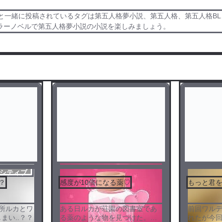
と一緒に投稿されているタグは第五人格夢小説、第五人格、第五人格BL
ラーノベルで第五人格夢小説の小説を楽しみましょう。
シティブ
？
感度が10倍になる薬♡
もっと君
所ルカとワ
ある日ルカが荘園の図書室であ
前回ワルデ
まい..？？
る薬のような物を見つけた。そ
れたが今