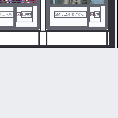
ロ曲です
公。素敵な友達や先輩
ごしていたのだが……
第五人格
1,669
SMILE(オタクのゲ
70
ーマー)
10
格夢小説