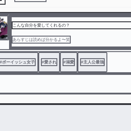
こんな自分を愛してくれるの？
あらすじは読めば分かるよ〜笑
#
ボーイッシュ女子
#
愛され
#
溺愛
#
主人公最強