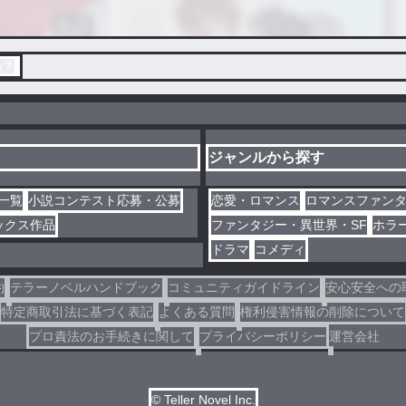
の？
ジャンルから探す
一覧
小説コンテスト応募・公募
恋愛・ロマンス
ロマンスファン
ックス作品
ファンタジー・異世界・SF
ホラ
ドラマ
コメディ
約
テラーノベルハンドブック
コミュニティガイドライン
安心安全への
特定商取引法に基づく表記
よくある質問
権利侵害情報の削除について
プロ責法のお手続きに関して
プライバシーポリシー
運営会社
© Teller Novel Inc.