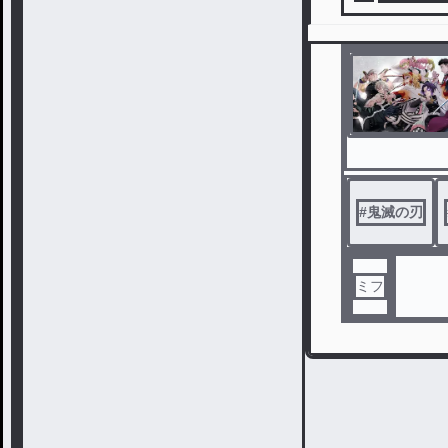
#
鬼滅の刃
ミフ