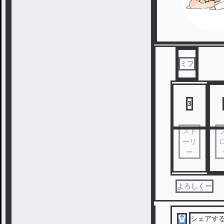
ミフ
3
スト
ーリ
ー
よろしくー
シェアす