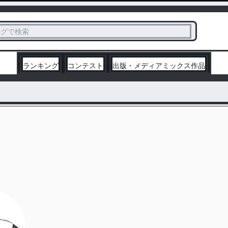
ス
タグで検索
く
ランキング
コンテスト
出版・メディアミックス作品