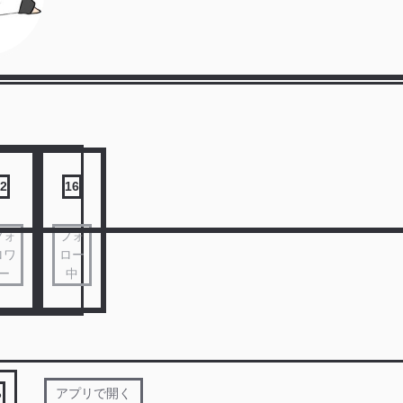
2
16
フォ
フォ
ロワ
ロー
ー
中
る
アプリで開く