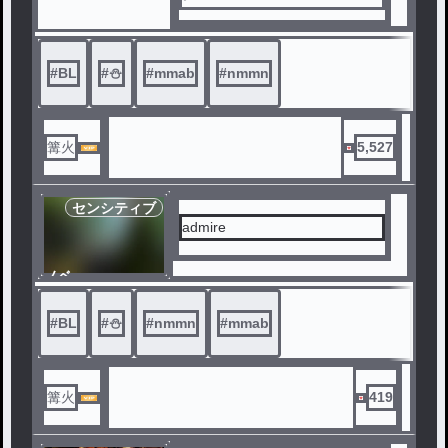
良い子は読むの躊躇ってくださ
い。
#
BL
#
⛄️
#
mmab
#
nmmn
篝火
5,527
センシティブ
admire
ノベ
ル
#
BL
#
⛄️
#
nmmn
#
mmab
篝火
419