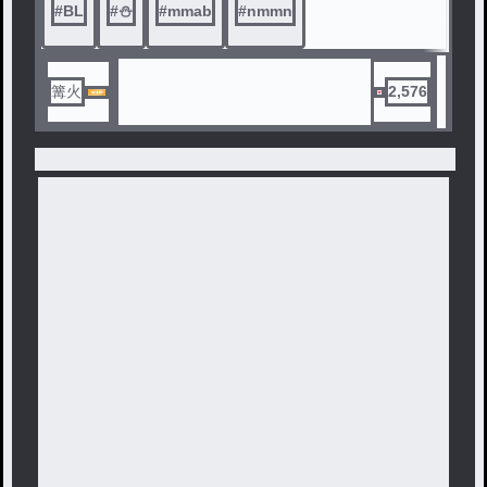
#
BL
#
⛄️
#
mmab
#
nmmn
篝火
2,576