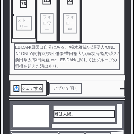
113
51
76
フォ
フォ
ストー
ロワ
ロー
リー
ー
中
EBiDAN/原因は自分にある。/桜木雅哉/吉澤要人/ONE
Ｎ’ ONLY/関哲汰/男性俳優/豊田裕大/兵頭功海/塩野瑛久/
前田拳太郎/日向亘 etc.. EBiDANに関してはグループの
垣根を超えた演出あり。
シェアする
アプリで開く
君は太陽。