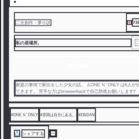
73
二次創作・夢小説
私の居場所。
1話から読む
家庭の事情で家出をした少女の話。 ⚠️ONE Ｎ’ ONLY は6人が出
てきます。 苦手な方はbrowserbackで自己防衛お願いします‼️
#
ONE Ｎ’ ONLY
#
原因は自分にある。
#
EBiDAN
シェアする