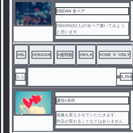
EBiDAN 全ペア
ノベ
EBiDAN(62人)の全ペア書いてみよう
ル
と思います、、
ペア数が多いので1ペア1話完結です！
#
BL
#
EBiDAN
#
超特急
#
M!LK
#
ONE Ｎ’ ONLY
もも
5,354
謙信×永玖
ノベ
画像を変えさせていただきます。
ル
作品が変わることなどはありませんが
著作権などなどの問題に引っかからな