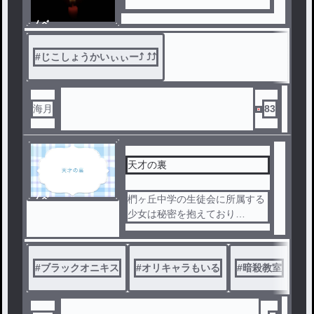
ノベ
ル
#
じこしょうかいぃぃー⤴︎ ⤴︎⤴︎
海月
83
天才の裏
ノベ
椚ヶ丘中学の生徒会に所属する
ル
少女は秘密を抱えており…
#
ブラックオニキス
#
オリキャラもいる
#
暗殺教室
#
女