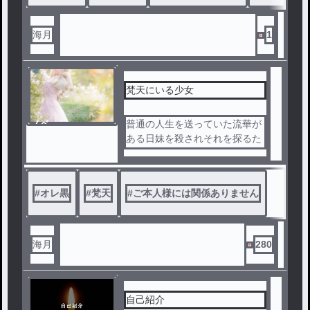
海月
1
梵天にいる少女
ノベ
普通の人生を送っていた流華が
ル
ある日妹を殺されそれを探るた
めに梵天に入るが梵天の人に嫌
われるという物語
#
オレ黒
#
梵天
#
ご本人様には関係ありません
海月
280
自己紹介