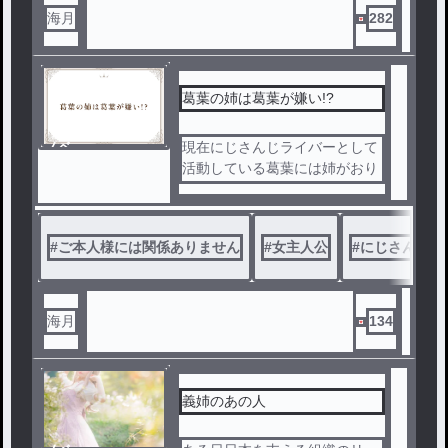
海月
282
葛葉の姉は葛葉が嫌い!?
ノベ
現在にじさんじライバーとして
ル
活動している葛葉には姉がおり
葛葉は嫌われている？
#
ご本人様には関係ありません
#
女主人公
#
にじさんじ
海月
134
義姉のあの人