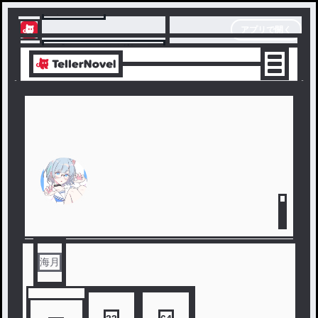
テラーノベル
アプリで開く
アプリでサクサク楽しめる
海月