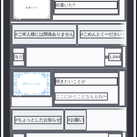
絵書いた!!
ノベ
ル
#
ご本人様には関係ありません
#
こめんとくーださい！
#
海月
1,044
聞きたいことが
ノベ
ここにかくことなんもね〜
ル
#
ちょっとしたお知らせ
#
お願い