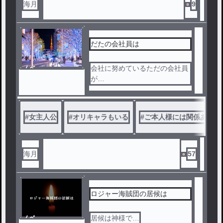
海月
9
だたの会社員は
ノベ
会社に努めているただの会社員
ル
が…
#
女主人公
#
オリキャラもいる
#
ご本人様には関係ありま
海月
57
ロジャー海賊団の居候は
ノベ
居候は神様で…