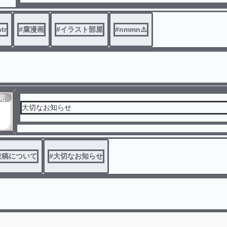
notリク→雑塗り
無断転載等は本当に辞めてください。お願いします
tr
#
腐漫画
#
イラスト部屋
#
nmmn⚠️
完
結
大切なお知らせ
投稿について
#
大切なお知らせ