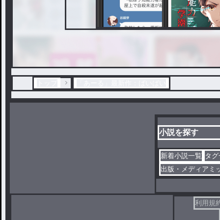
トップ
「あーる」最新作：ばいばい
小説を探す
新着小説一覧
タグ
出版・メディアミ
利用規