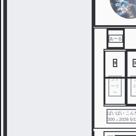
あーる
9
3
スト
ーリ
ー
ばいばい こんな人間
300→202