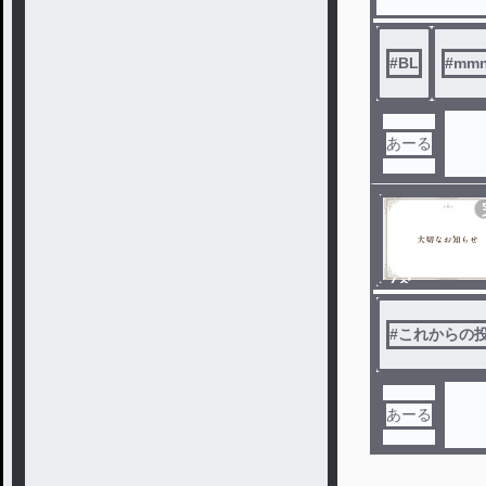
#
BL
#
mmn
あーる
ノベ
ル
#
これからの
あーる