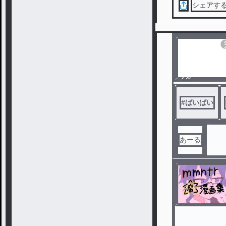
シェアす
ノベ
ル
#
ばいばい
あーる