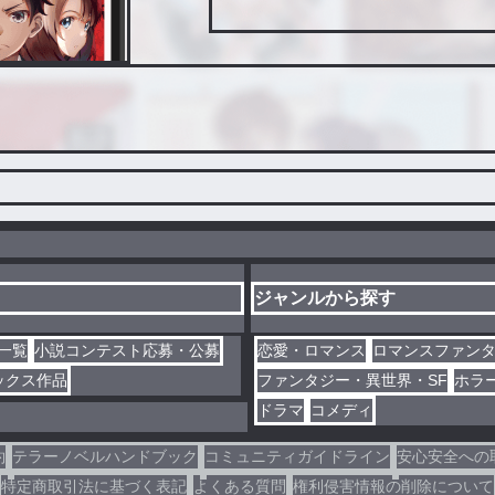
ジャンルから探す
一覧
小説コンテスト応募・公募
恋愛・ロマンス
ロマンスファン
ックス作品
ファンタジー・異世界・SF
ホラ
ドラマ
コメディ
約
テラーノベルハンドブック
コミュニティガイドライン
安心安全への
特定商取引法に基づく表記
よくある質問
権利侵害情報の削除について