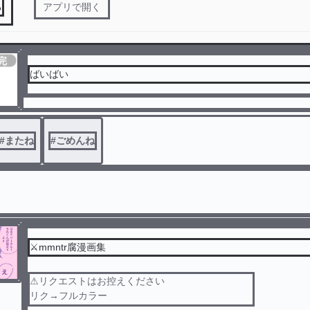
る
アプリで開く
完
結
ばいばい
#
またね
#
ごめんね
⚔️mmntr腐漫画集
⚠︎リクエストはお控えください
リク→フルカラー