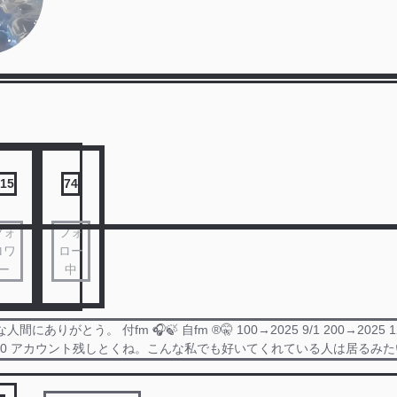
15
74
フォ
フォ
ロワ
ロー
ー
中
にありがとう。 付fm 🎧🍃 自fm ®️🤫 100→2025 9/1 200→2025 12
6 5/10 アカウント残しとくね。こんな私でも好いてくれている人は居るみ