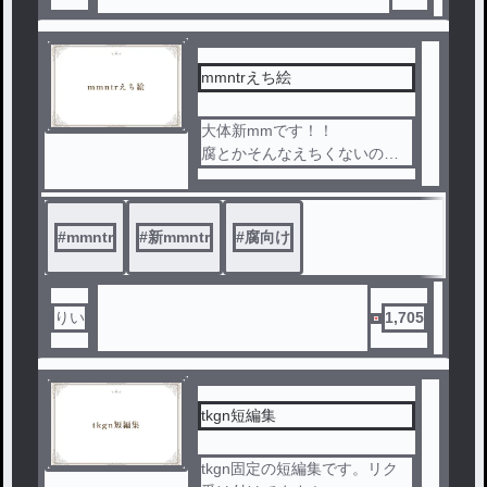
mmntrえち絵
大体新mmです！！
腐とかそんなえちくないのも
多分投稿します！！
なんでもありな人向けです！
！
#
mmntr
#
新mmntr
#
腐向け
りい
1,705
tkgn短編集
tkgn固定の短編集です。リク