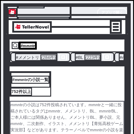
テラーノベル
アプリで開く
アプリでサクサク楽しめる
#
mmntr
#
メメントリ
(284件)
#
BL
(223件)
#
mmnt
#mmntrの小説一覧
752件
以上
mmntrの小説は752件投稿されています。mmntrと一緒に投
稿されているタグはmmntr、メメントリ、BL、mmntrBL、
ご本人様には関係ありません、メメントリBL、夢小説、元
mmntr、二次創作、イラスト、メメントリ【青拓高校ゲーム
実況部】などがあります。テラーノベルでmmntrの小説を楽