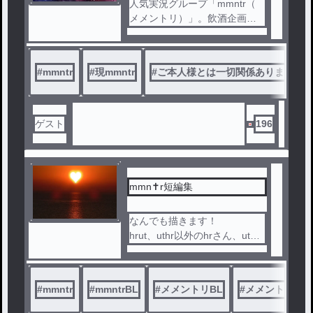
人気実況グループ「mmntr（
メメントリ）」。飲酒企画な
どもやって全員成人済みだと
思っていたが…
実は高校生！？
#
mmntr
#
現mmntr
#
ご本人様とは一切関係ありません
マジか！
ゲスト
196
mmn✝r短編集
なんでも描きます！
hrut、uthr以外のhrさん、utく
んのカプが
地雷です。
リクエスト大歓迎です！
#
mmntr
#
mmntrBL
#
メメントリBL
#
メメントリ