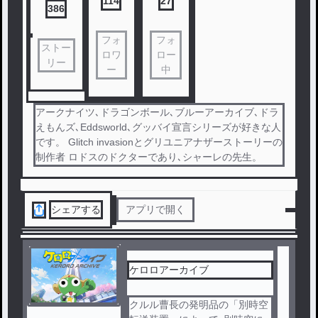
114
27
386
フォ
フォ
ストー
ロワ
ロー
リー
ー
中
アークナイツ､ドラゴンボール､ブルーアーカイブ､ドラ
えもんズ､Eddsworld､グッバイ宣言シリーズが好きな人
です。 Glitch invasionとグリユニアナザーストーリーの
制作者 ロドスのドクターであり､シャーレの先生。
シェアする
アプリで開く
ケロロアーカイブ
クルル曹長の発明品の「別時空