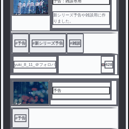
予告：雑談専用
ノベ
新シリーズ予告や雑談用に作
ル
りました。
#
予告
#
新シリーズ予告
#
雑談
yuki_8_11_＠フォロバ
428
予告
ノベ
ル
#
予告