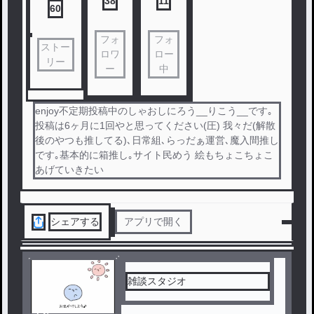
38
11
60
フォ
フォ
ストー
ロワ
ロー
リー
ー
中
enjoy不定期投稿中のしゃおしにろう__りこう__です｡
投稿は6ヶ月に1回やと思ってください(圧) 我々だ(解散
後のやつも推してる)､日常組､らっだぁ運営､魔入間推し
です｡基本的に箱推し｡サイト民めう 絵もちょこちょこ
あげていきたい
シェアする
アプリで開く
雑談スタジオ