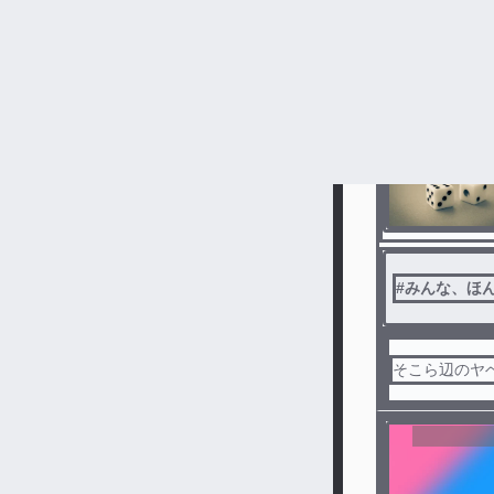
#
必読！
そこら辺のヤベ
#
みんな、ほん
そこら辺のヤベ
センシテ