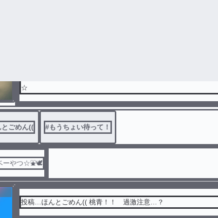
ーやつ☆⛲️🕊
大事な報告！必読だぞ☆((((((((( 最近投稿していない件についての報告です
☆
とごめん((
#
もうちょい待って！
ーやつ☆⛲️🕊
ィブ
投稿…ほんとごめん(( 桃青！！ 過激注意…？