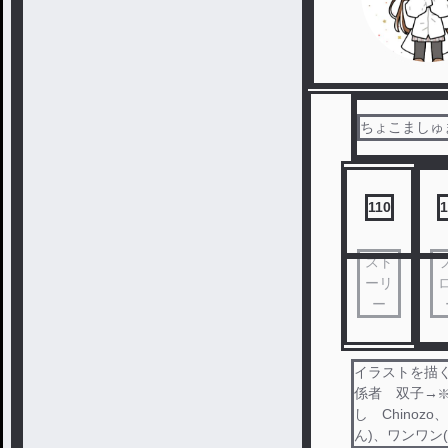
ちょこましゅ
110
1
スト
ーリ
ー
イラストを描く
係者 双子→
し Chinoz
ん)、ワンワン(