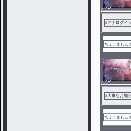
ノベ
ル
#
アナログイ
ちょこましゅ
ノベ
ル
#
大事なお知
ちょこましゅ