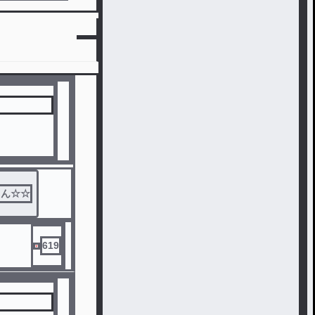
ぁん☆☆
619