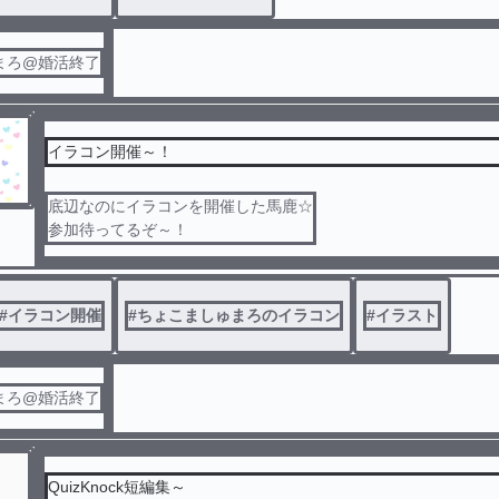
まろ@婚活終了
イラコン開催～！
底辺なのにイラコンを開催した馬鹿☆
参加待ってるぞ～！
#
イラコン開催
#
ちょこましゅまろのイラコン
#
イラスト
まろ@婚活終了
QuizKnock短編集～