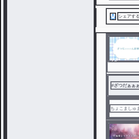
シェアす
ノベ
ル
#
ざつだぁぁ
ちょこましゅ