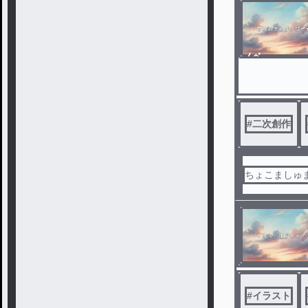
ノベ
ル
#
二次創作
ちょこましゅ
#
イラスト