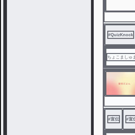
#
QuizKnock
ちょこましゅ
#
宣伝
#
宣