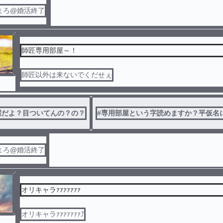
まろ@婚活終了
師匠専用部屋～！
師匠以外は来ないでくだせぇ
屋だよ？目ついてんの？の？
#
専用部屋という字読めますか？平仮名
まろ@婚活終了
オリキャラｧｧｧｧｧｧｧ
オリキャラｧｧｧｧｧｧｧ⤴