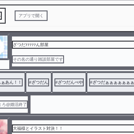
る
アプリで開く
ざつだｧｧｧｧｧん部屋
その名の通り雑談部屋です
ぁぁあん！！
#
ざつだん
#
ざつだんべや
#
ざつだぁぁぁぁぁぁ
まろ@婚活終了
大福様とイラスト対決！！