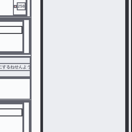
258
にするねせんようべや
#
専用部屋
#
師匠専用部屋