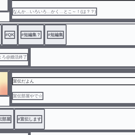
なんか…いろいろ…かく…とこ～！(は？？)
#
QK
#
短編集？
#
短編集
まろ@婚活終了
宣伝だよん
宣伝部屋やで☆
伝部屋
#
宣伝します