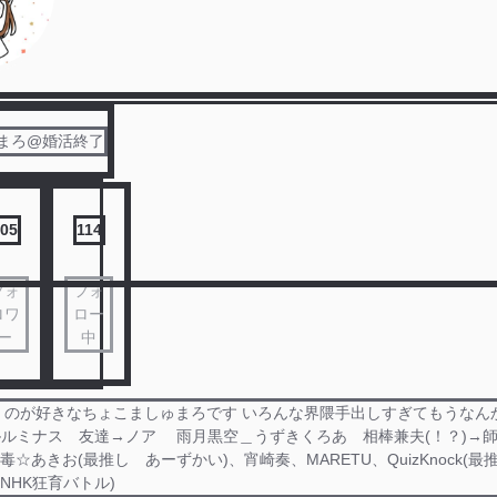
まろ@婚活終了
05
114
フォ
フォ
ロワ
ロー
ー
中
のが好きなちょこましゅまろです いろんな界隈手出しすぎてもうなんかキ
❇️ルミナス 友達→ノア 雨月黒空＿うずきくろあ 相棒兼夫(！
o、毒☆あきお(最推し あーずかい)、宵崎奏、MARETU、QuizKnock(
NHK狂育バトル)