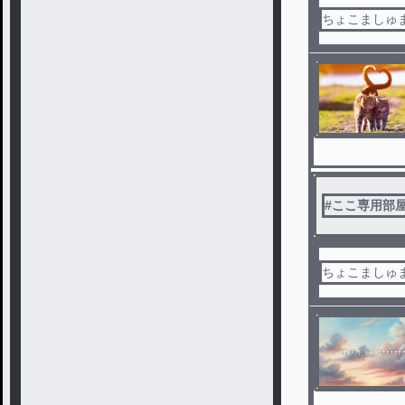
ちょこましゅ
#
ここ専用部
ちょこましゅ