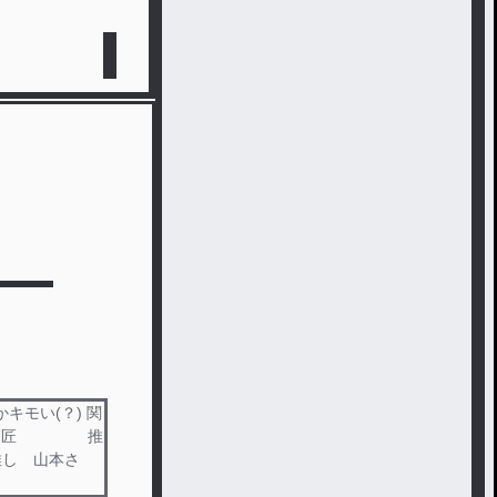
モい(？) 関
？)→師匠 推
最推し 山本さ