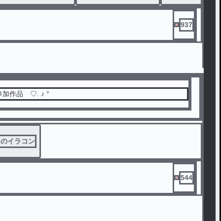
937
加作品 ♡. ♪ °
らのイラコン
-AAの100人デザコン
544