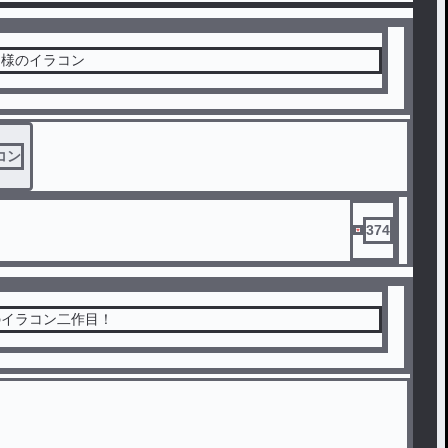
ら様のイラコン
コン
374
のイラコン二作目！