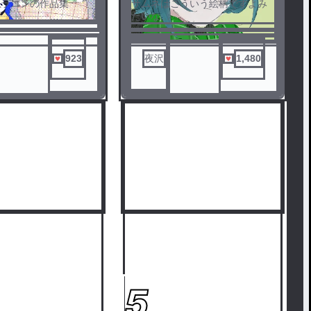
イラコンの作品集
サムネはこういう絵柄ですよみ
┈┈┈┈┈┈
たいな
せていただいイラコン
実際不安定なんですけどね( ＾
イラコン
∀＾)ｹﾞﾗｯｹﾞﾗ…ｺﾞﾎｯ...ｳﾞ...ｹﾞﾎｯｺﾞﾎ
ﾗｰﾒﾝ茶漬けのイラコ
ｯｺﾞﾎｯ...
923
夜沢
1,480
いらこん
ラのイラコン
らのイラコン
の100人デザコン
5