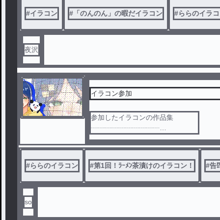
#
イラコン
#
「のんのん」の暇だイラコン
#
ららのイラコ
夜沢
イラコン参加
参加したイラコンの作品集
┈┈┈┈┈┈┈┈┈┈
〇参加させていただいイラコン
・ららのイラコン
・第1回！ﾗｰﾒﾝ茶漬けのイラコン！
#
ららのイラコン
#
第1回！ﾗｰﾒﾝ茶漬けのイラコン！
#
告
・告⁉️のいらこん
・友ゴリラのイラコン
・第2回ららのイラコン
・YU-AAの100人デザコン
so