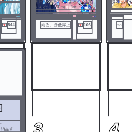
初イラコンです！よろしくお願
参加した
いいたしますm(_ _)m
┈┈┈┈
〇参加さ
・ららの
・第1回！
544
雨ゐ。@低浮上
106
so
ン！
・告⁉️の
・友ゴリ
・第2回ら
・YU-AA
~
3
4
~
を納品する