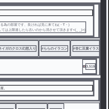
所
る為の部屋です、良ければ見に来てね(・∇・)
しては上限達したら古いのから消させて頂きます<(_ _)>)
ネイガのクロス幻想入り
#
ららのイラコン
#
杏仁豆腐イラストコ
3,519
部屋。