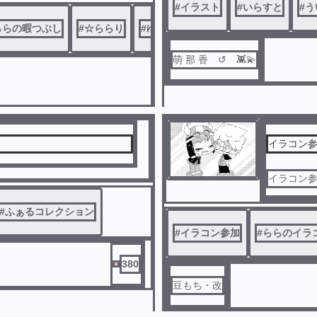
#
イラスト
#
いらすと
#
う
ららの暇つぶし
#
☆ららり
#
ゆらら
萌 那 香 ↺ 👾💫
イラコン参
イラコン
#
ふぁるコレクション
#
イラコン参加
#
ららのイラ
380
豆もち・改