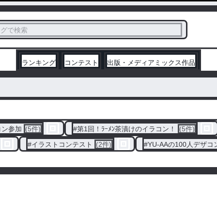
ス
タグで検索
く
ランキング
コンテスト
出版・メディアミックス作品
コン参加
(5件)
#
第1回！ﾗｰﾒﾝ茶漬けのイラコン！
(5件)
#
イラストコンテスト
(2件)
#
YU-AAの100人デザコ