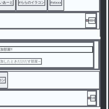
いあーと
#
ららのイラコン
#
stxxx
484
加部屋!!
参加したときだけだす部屋～
コン
10