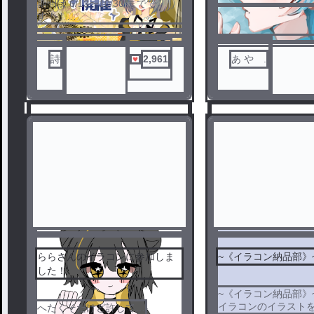
期間は 6/13〜10/30 までで
す！！
絵が苦手だから、初見だから、
という方も是非参加して下さ
い！
詩
2,961
あ や .
＃ららのイラコン で参加お願い
します…！
ららさんのイラコンに参加しま
~《イラコン納品部》
した！
1
2
~《イラコン納品部》
イラコンのイラスト
へたくそだけど許して…