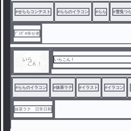
#
せららコンテスト
#
ららのイラコン
#
らら
#
雪兎つ
ﾃﾞｽｾﾞ#幸せ者
いらこん！
#
ららのイラコン
#
抹茶ラテ
#
イラスト
#
イラコン
抹茶ラテ 日常日和