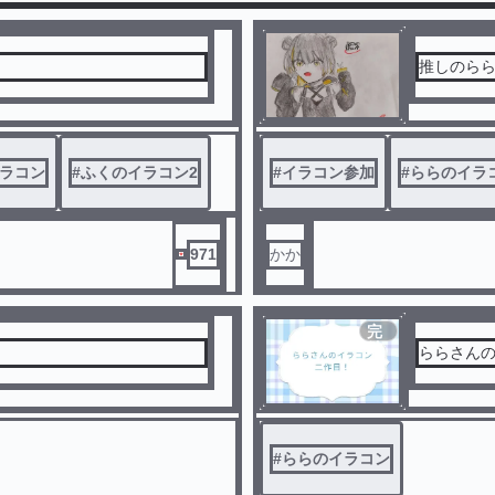
推しのら
ラコン
#
ふくのイラコン2
#
イラコン参加
#
ららのイラ
971
かか
完
結
ららさん
#
ららのイラコン