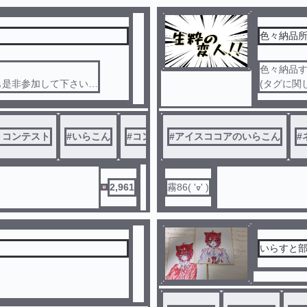
色々納品
色々納品す
も是非参加して下さい！
(タグに関
！
トコンテスト
#
いらこん
#
コンテスト
#
アイスココアのいらこん
#
2,961
霧86( 'ᢦ' )
いらすと