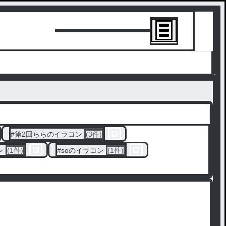
トーリーを書
#
第2回ららのイラコン
(3件)
ン
(1件)
#
soのイラコン
(1件)