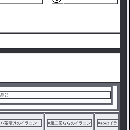
納品部
ｰﾒﾝ茶漬けのイラコン！
#
第二回ららのイラコン
#
soのイラコン