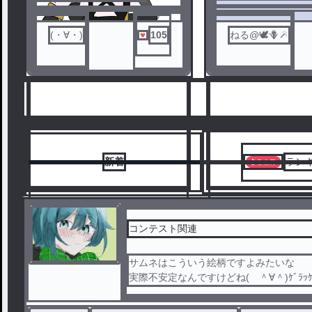
場所で御座います.
(⁠・⁠∀⁠・⁠)
105
ねる@🕊️🪻🪄
新着
ラン
コンテスト関連
サムネはこういう絵柄ですよみたいな
6
7
実際不安定なんですけどね( ＾∀＾)ｹﾞﾗｯｹﾞﾗ…ｺﾞﾎｯ
..