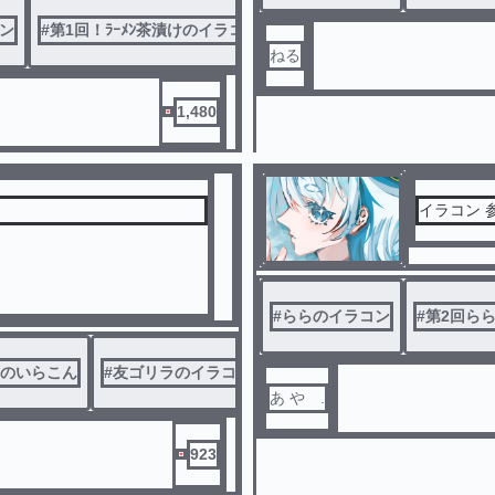
ン
#
第1回！ﾗｰﾒﾝ茶漬けのイラコン！
#
第2回ららのイラコン
ねる
1,480
イラコン 参
#
ららのイラコン
#
第2回ら
⁉️のいらこん
#
友ゴリラのイラコン
#
第2回ららのイラコン
#
YU
あ や .
923