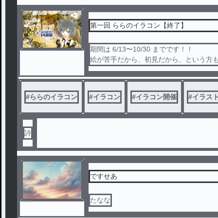
第一回 ららのイラコン【終了】
期間は 6/13〜10/30 までです！！
絵が苦手だから、初見だから、という方
＃ららのイラコン で参加お願いします…
#
ららのイラコン
#
イラコン
#
イラコン開催
#
イラス
詩
ですせあ
たなな