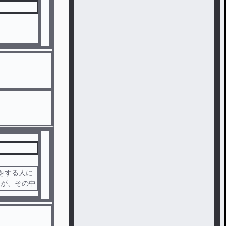
をする人に
たが、その中
捨てられてし