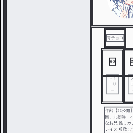
青チョコ
60
2
スト
ーリ
ー
年齢【非公開】
国、北朝鮮、
なお兄 推し
レイス 尊敬し