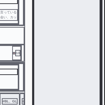
と言っている
出会い、カッ
13
#
BL、GL
#
曲パロ