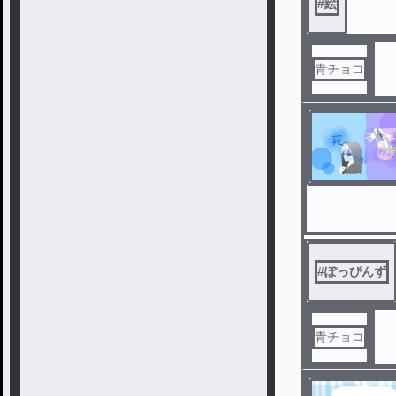
#
絵
青チョコ
#
ぽっぴんず
青チョコ