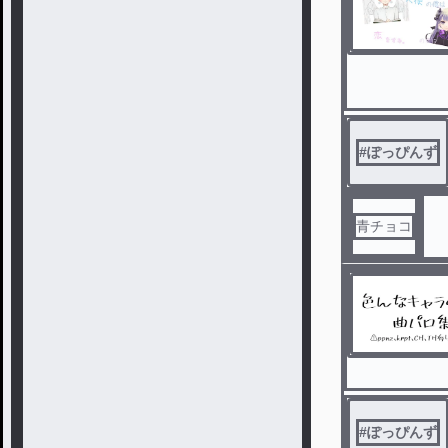
#
ぽっぴんず
青チョコ
#
ぽっぴんず