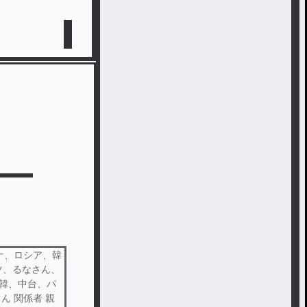
ナ、ロシア、韓
ツ、るなさん、
北韓、中台、パ
ん 関係者 親