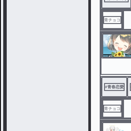
青チョコ
#
青春恋愛
青チョコ