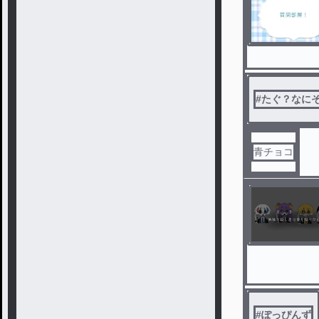
#
たぐ？なに
青チョコ
#
ぽっぴんず