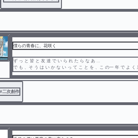
僕らの青春に、花咲く
ず っ と 皆 と 友 達 で い ら れ た ら な あ ...
で も 、そ う は い か な い っ て こ と を 、こ の一 年 で よ く
た 。
最 高 に 煌 め い て 、最 高 に 切 な く て 、胸 が痛 く て 、で 
#
二次創作
最 高 に 楽 し い 一 年 間 だ っ た ＿＿＿。