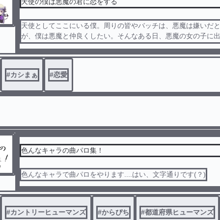
天使の僕は悪魔の君に恋をする
天使としてここにいる僕。周りの皆やバッチは、悪魔は嫌いだ
が、僕は悪魔と仲良くしたい。そんなある日、悪魔の女の子に
シーの人生は変わっていく＿＿
#
カシまぁ
#
恋愛
色んなキャラの曲パロ集！
色んなキャラで曲パロをやります....はい、文字通りです(？)
#
カントリーヒューマンズ
#
からぴち
#
都道府県ヒューマンズ