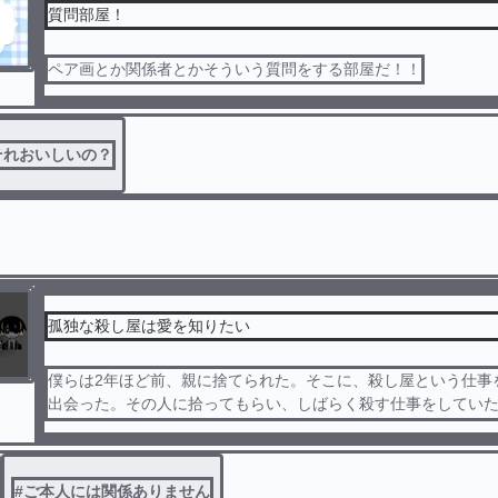
質問部屋！
ペア画とか関係者とかそういう質問をする部屋だ！！
それおいしいの？
孤独な殺し屋は愛を知りたい
僕らは2年ほど前、親に捨てられた。そこに、殺し屋という仕事
出会った。その人に拾ってもらい、しばらく殺す仕事をしてい
で愛も分からなくなっていった。ある日、仕事で失敗し、また
まう。そこである5人に拾ってもらい.....
#
ご本人には関係ありません