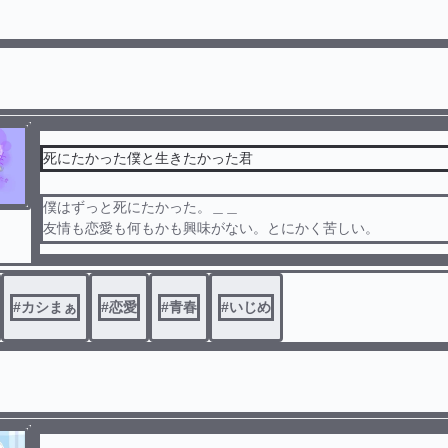
死にたかった僕と生きたかった君
僕はずっと死にたかった。＿＿
友情も恋愛も何もかも興味がない。とにかく苦しい。
だから死にたかった。でも、君と出会って、僕の世界は変わっ
しかった。
でも、君との日々は続かなかった＿。
#
カシまぁ
#
恋愛
#
青春
#
いじめ