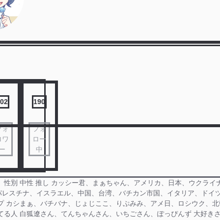
02
190
フォ
フォ
ロワ
ロー
ー
中
 性別 中性 推し カッシー君、まぁちゃん、アメリカ、日本、ウクライ
パレスチナ、イスラエル、中国、台湾、バチカン市国、イタリア、ドイ
カプ カシまぁ、バチバナ、じょじここ、りぷみみ、アメ日、ロシウク、
てる人 白狐遼さん、てんちゃんさん、いちごさん、ぽっぴんず 大好きさ