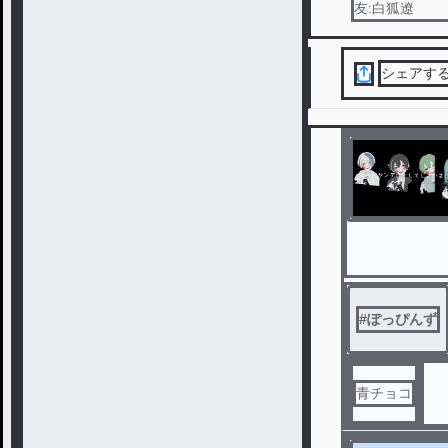
友:白狐遼
シェアす
#
ぽっぴんず
青チョコ