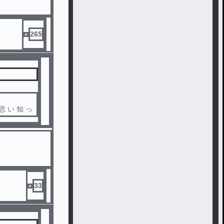
265
 思 い 知 っ
も 、
33