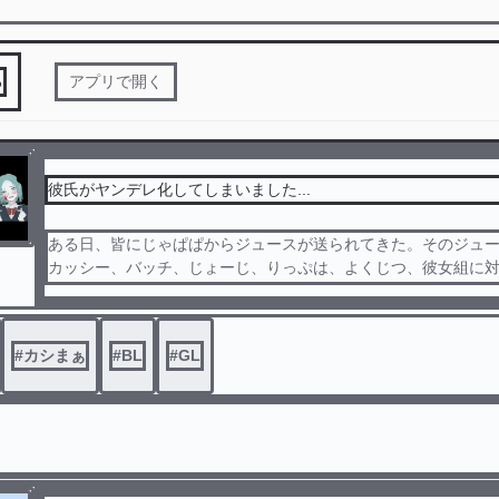
る
アプリで開く
彼氏がヤンデレ化してしまいました...
ある日、皆にじゃぱぱからジュースが送られてきた。そのジュ
カッシー、バッチ、じょーじ、りっぷは、よくじつ、彼女組に
れになっていた...
#
カシまぁ
#
BL
#
GL