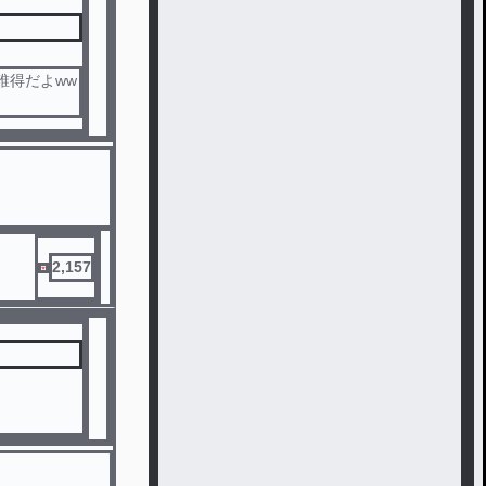
.誰得だよww
2,157