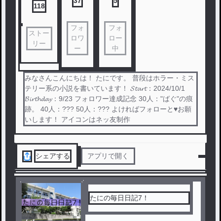
37
5
118
フォ
フォ
ストー
ロワ
ロー
リー
ー
中
みなさんこんにちは！ たにです。 普段はホラー・ミス
テリー系の小説を書いています！ 𝓢𝓽𝓪𝓻𝓽：2024/10/1
𝓑𝓲𝓻𝓽𝓱𝓭𝓪𝔂：9/23 フォロワー達成記念 30人："ばぐ"の痕
跡。 40人：??? 50人：??? よければフォローと♥お願
いします！ アイコンはネッ友制作
シェアする
アプリで開く
たにの毎日日記7！