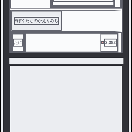
「あい」は変な世界、異世界へ
やってきた。
この異世界と呼ばれるところで
#
ぼくたちのかえりみち
は現実世界がつながっている。
でもここから出るには「ユメク
イ」と呼ばれる者に会うにはど
うやら巫女に「みたらし団子」
たに
2,382
を作り上げないといけない。
「あい」は1/8までに元の世界
に戻ることはできるだろうか....