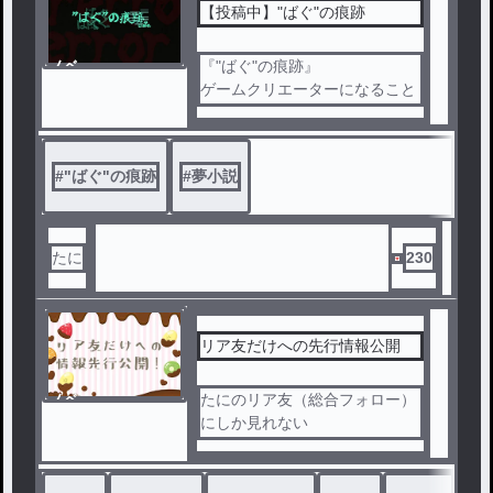
【投稿中】"ばぐ"の痕跡
ノベ
『"ばぐ"の痕跡』
ル
ゲームクリエーターになること
が"ゆめ"の男子高校生「りゅう
と」。
ゲームの製作中に起きた出来事
#
"ばぐ"の痕跡
#
夢小説
とは？
・・・
たに
230
リア友だけへの先行情報公開
ノベ
たにのリア友（総合フォロー）
ル
にしか見れない
作品の情報や日記などを載せた
作品です。
ぜひ見てね