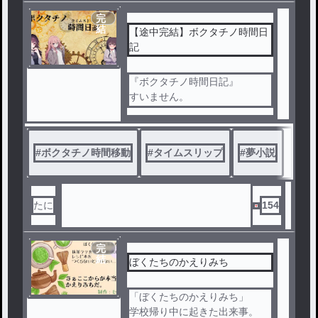
完
結
【途中完結】ボクタチノ時間日
記
『ボクタチノ時間日記』
すいません。
諸事情により連載を終了し、完
結させていただきます。ご了承
ください。
#
ボクタチノ時間移動
#
タイムスリップ
#
夢小説
次回制作ー2/7（金）を予定し
ております。
続報につきましては「たにの毎
たに
154
日日記4！」をご覧ください。
この度は身勝手な理由で連載を
終了してしまい大変申し訳ござ
完
結
いませんでした。
ぼくたちのかえりみち
「ぼくたちのかえりみち」
学校帰り中に起きた出来事。