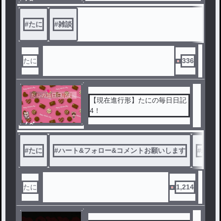
ノベ
ル
#
たに
#
雑談
たに
336
【現在進行形】たにの毎日日記
4！
ノベ
ル
#
たに
#
ハート&フォロー&コメントお願いします
#
雑談
たに
1,214