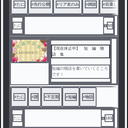
#
たに
#
先行公開
#
リア友のみ
#
雑談
#
目通してね
作品はいつか全体に公開するの
で改善点とかよければください
！
たに
50
【現在休止中】 短 編 物
語 集
ノベ
ル
短編の物語を書いていくところ
です！
毎週 火曜日に不定期更新です
！
どの短編にもある未解決の謎と
#
たに
#
謎
#
不定期
#
短編
#
物語
は？
そしてそれが解決するには....
たに
183