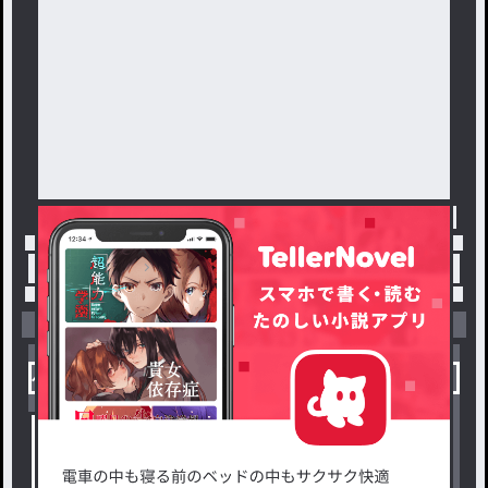
トップ
「たに」最新作：たにの毎日日記7！
小説を探す
ジャンルから探す
新着小説一覧
恋愛・ロマンス
タグ一覧
ロマンスファンタジー
小説コンテスト応募・公募
ファンタジー・異世界・SF