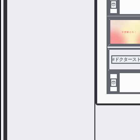
😎
#
ドクタース
😎