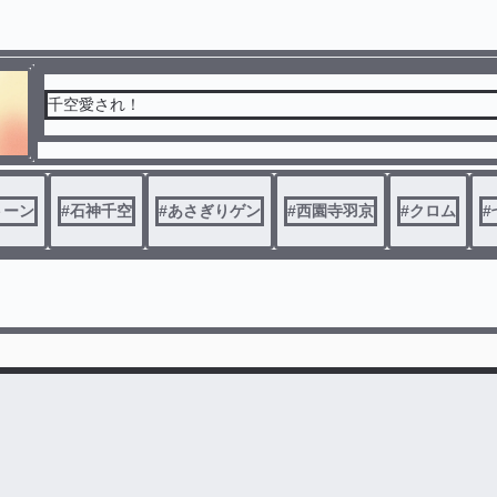
千空愛され！
トーン
#
石神千空
#
あさぎりゲン
#
西園寺羽京
#
クロム
#