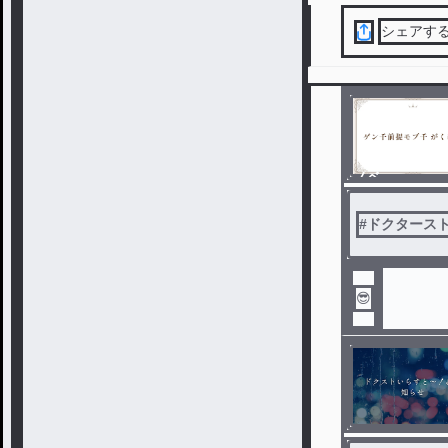
シェアす
ノベ
ル
#
ドクタース
😎