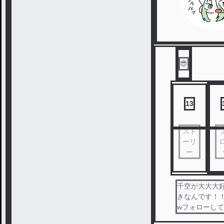
😎
13
スト
ーリ
ー
千空が大大大
きなんです！
wフォローし