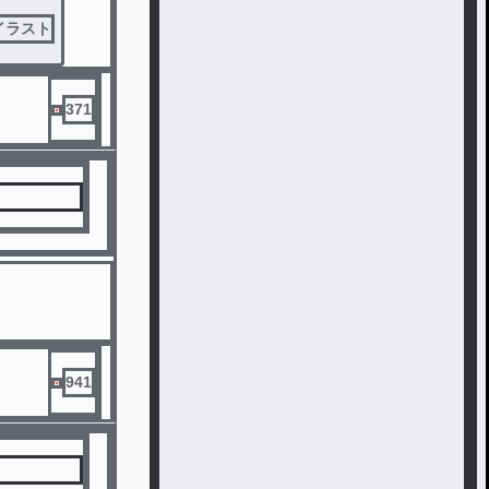
イラスト
371
941