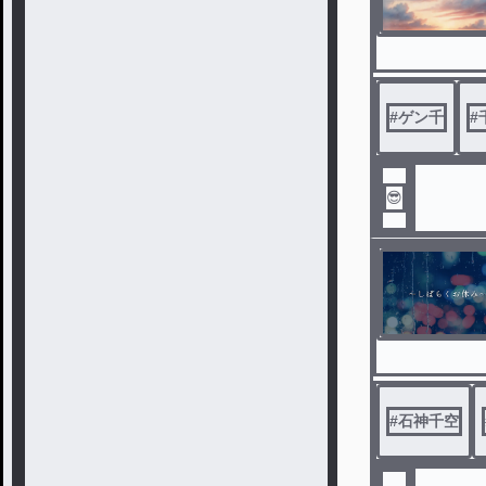
#
ゲン千
#
😎
#
石神千空