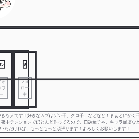
35
9
フォ
フォ
ロワ
ロー
ー
中
好きな人です！好きなカプはゲン千、クロ千、などなど！まぁとにかく
！夜中テンションでほとんど作ってるので、口調迷子や、キャラ崩壊な
ていただければ、もっともっと頑張ります！よろしくお願いします！