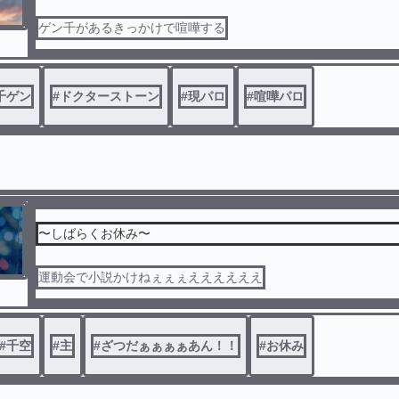
ゲン千があるきっかけで喧嘩する
千ゲン
#
ドクターストーン
#
現パロ
#
喧嘩パロ
〜しばらくお休み〜
運動会で小説かけねぇぇぇええええええ
#
千空
#
主
#
ざつだぁぁぁぁあん！！
#
お休み