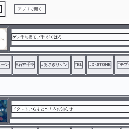
る
アプリで開く
ゲン千前提モブ千 がくぱろ
トーン
#
石神千空
#
あさぎりゲン
#
BL
#
Dr.STONE
#
モブ
ドクストいらすと〜！＆お知らせ