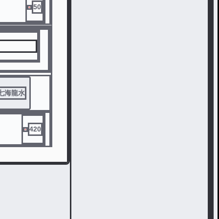
50
七海龍水
420