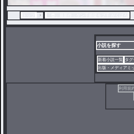
トップ
「😎」最新作：ゲン千前提モブ千 がくぱろ
小説を探す
新着小説一覧
タグ
出版・メディアミ
利用規