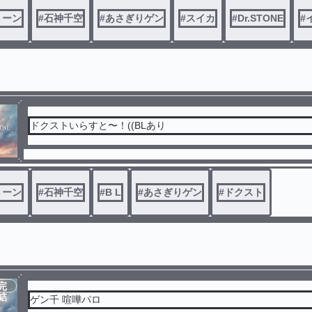
トーン
#
石神千空
#
あさぎりゲン
#
スイカ
#
Dr.STONE
#
ドクストいらすと〜！((BLあり
トーン
#
石神千空
#
B L
#
あさぎりゲン
#
ドクスト
完
結
ゲン千 喧嘩パロ