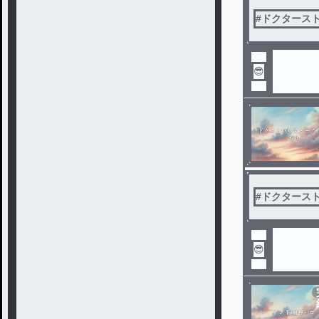
#
ドクタース
😎
#
ドクタース
😎