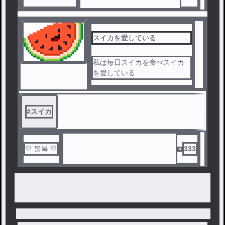
スイカを愛している
私は毎日スイカを食べスイカ
を愛している
#
スイカ
💛 똘복 💛
333