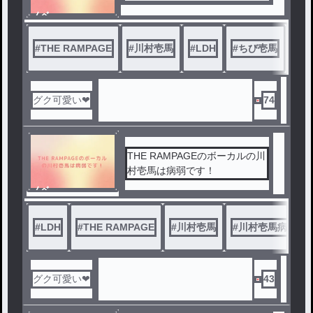
ノベ
ル
#
THE RAMPAGE
#
川村壱馬
#
LDH
#
ちび壱馬
グク可愛い❤
74
THE RAMPAGEのボーカルの川
村壱馬は病弱です！
ノベ
ル
#
LDH
#
THE RAMPAGE
#
川村壱馬
#
川村壱馬病弱
グク可愛い❤
43