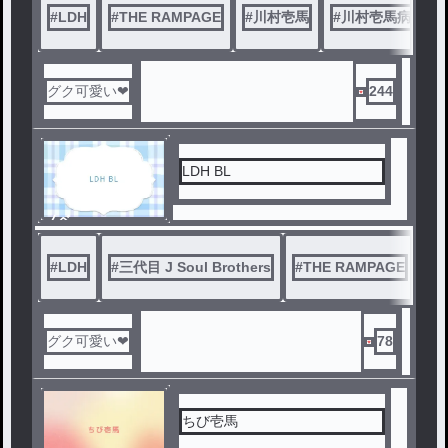
#
LDH
#
THE RAMPAGE
#
川村壱馬
#
川村壱馬病弱
グク可愛い❤
244
LDH BL
ノベ
ル
#
LDH
#
三代目 J Soul Brothers
#
THE RAMPAGE
#
F
グク可愛い❤
78
ちび壱馬