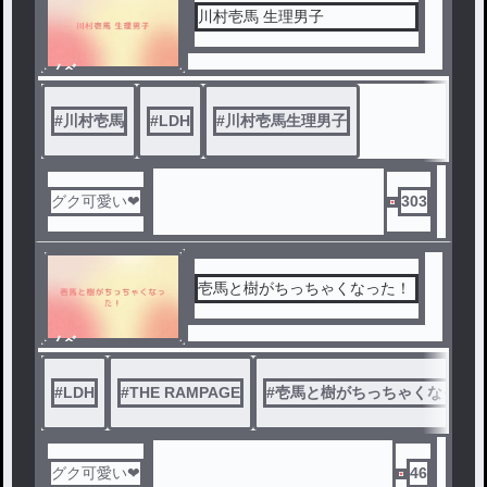
川村壱馬 生理男子
ノベ
ル
#
川村壱馬
#
LDH
#
川村壱馬生理男子
グク可愛い❤
303
壱馬と樹がちっちゃくなった！
ノベ
ル
#
LDH
#
THE RAMPAGE
#
壱馬と樹がちっちゃくなった
グク可愛い❤
46