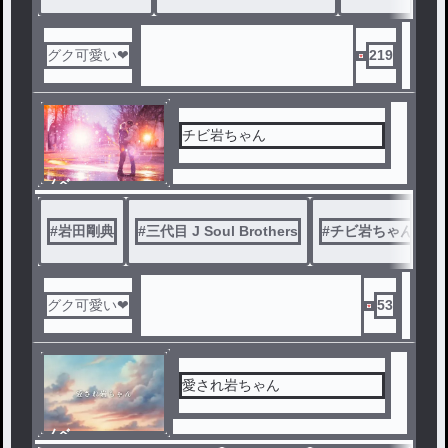
グク可愛い❤
219
チビ岩ちゃん
ノベ
ル
#
岩田剛典
#
三代目 J Soul Brothers
#
チビ岩ちゃん
#
グク可愛い❤
53
愛され岩ちゃん
ノベ