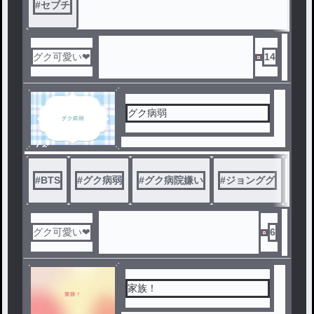
#
セブチ
グク可愛い❤
14
グク病弱
ノベ
ル
#
BTS
#
グク病弱
#
グク病院嫌い
#
ジョンググ
#
ジ
グク可愛い❤
6
家族！