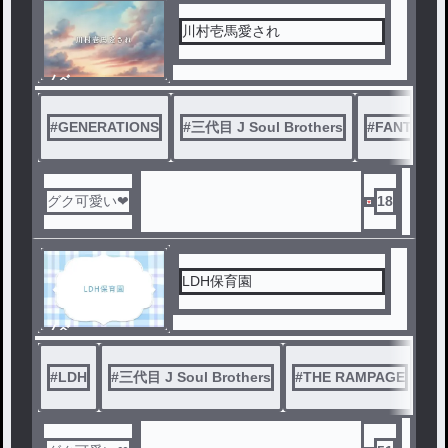
川村壱馬愛され
ノベ
ル
#
GENERATIONS
#
三代目 J Soul Brothers
#
FANTASTI
グク可愛い❤
18
LDH保育園
ノベ
ル
#
LDH
#
三代目 J Soul Brothers
#
THE RAMPAGE
#
G