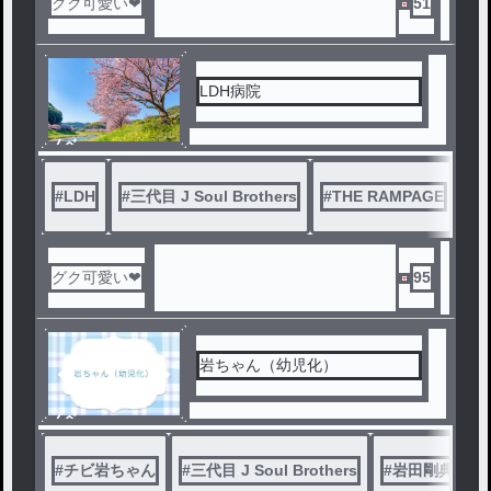
グク可愛い❤
51
LDH病院
ノベ
ル
#
LDH
#
三代目 J Soul Brothers
#
THE RAMPAGE
#
G
グク可愛い❤
95
岩ちゃん（幼児化）
ノベ
ル
#
チビ岩ちゃん
#
三代目 J Soul Brothers
#
岩田剛典
#