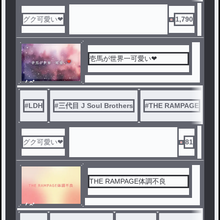
グク可愛い❤
1,790
壱馬が世界一可愛い❤
ノベ
ル
#
LDH
#
三代目 J Soul Brothers
#
THE RAMPAGE
#
F
グク可愛い❤
81
THE RAMPAGE体調不良
ノベ
ル