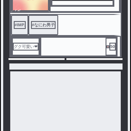
ノベ
ル
#
IMP.
#
なにわ男子
グク可愛い❤
50