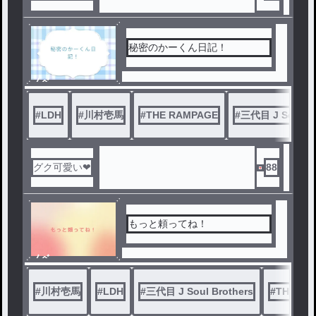
秘密のかーくん日記！
ノベ
ル
#
LDH
#
川村壱馬
#
THE RAMPAGE
#
三代目 J Soul Br
グク可愛い❤
88
もっと頼ってね！
ノベ
ル
#
川村壱馬
#
LDH
#
三代目 J Soul Brothers
#
THE RA