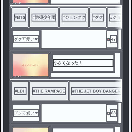
ノベ
ル
#
BTS
#
防弾少年団
#
ジョングク
#
グク
#
ジョング
グク可愛い❤
47
小さくなった！
ノベ
ル
#
LDH
#
THE RAMPAGE
#
THE JET BOY BANGERZ
グク可愛い❤
63