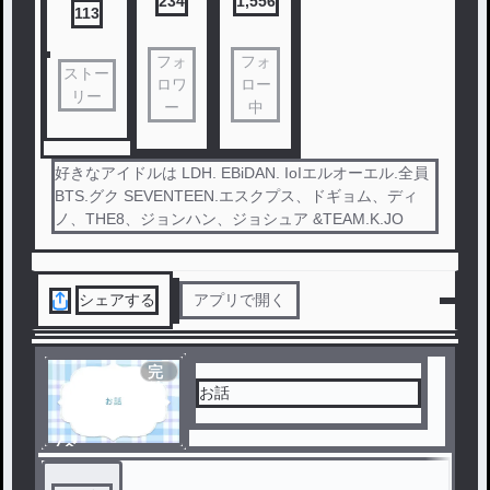
234
1,556
113
フォ
フォ
ストー
ロワ
ロー
リー
ー
中
好きなアイドルは LDH. EBiDAN. IoIエルオーエル.全員
BTS.グク SEVENTEEN.エスクプス、ドギョム、ディ
ノ、THE8、ジョンハン、ジョシュア &TEAM.K.JO
シェアする
アプリで開く
完
結
お話
ノベ
ル