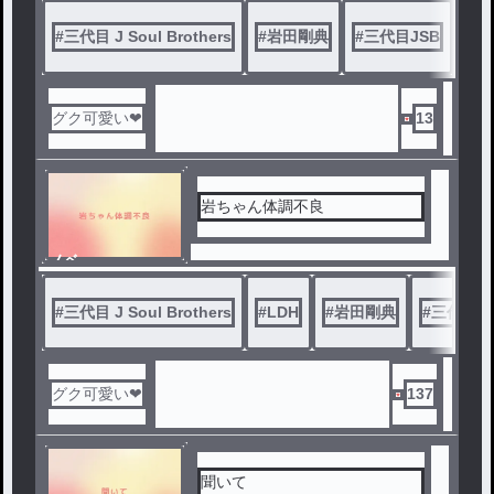
ル
#
三代目 J Soul Brothers
#
岩田剛典
#
三代目JSB
#
L
グク可愛い❤
13
岩ちゃん体調不良
ノベ
ル
#
三代目 J Soul Brothers
#
LDH
#
岩田剛典
#
三代目J
グク可愛い❤
137
聞いて