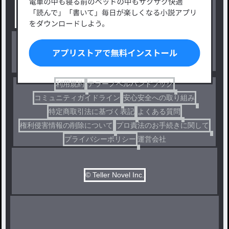
小説コンテスト応募・公募
ファンタジー・異世界・SF
出版・メディアミックス作品
ホラー・ミステリー
BL
ドラマ
コメディ
利用規約
テラーノベルハンドブック
コミュニティガイドライン
安心安全への取り組み
特定商取引法に基づく表記
よくある質問
権利侵害情報の削除について
プロ責法のお手続きに関して
プライバシーポリシー
運営会社
© Teller Novel Inc.