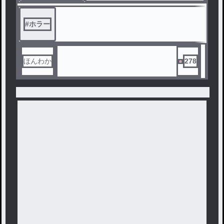
#
ホラー
ほんわか
278