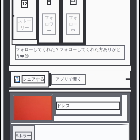
9
13
12
フォ
フォ
ストー
ロワ
ロー
リー
ー
中
フォローしてくれた？フォローしてくれた方ありがと
う❤️😊
シェアする
アプリで開く
ドレス
#
ホラー