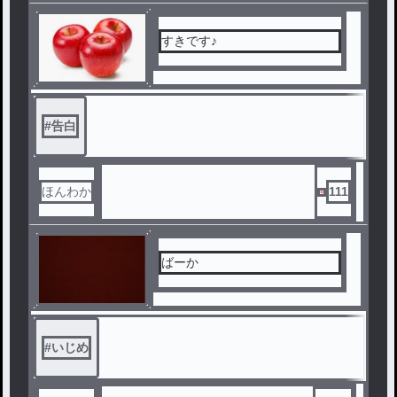
すきです♪
#
告白
ほんわか
111
ばーか
#
いじめ