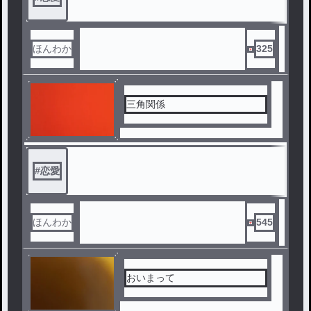
ほんわか
325
三角関係
#
恋愛
ほんわか
545
おいまって