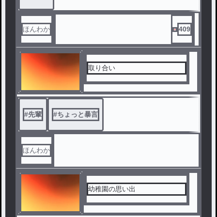
ほんわか
409
取り合い
#
先輩
#
ちょっと暴言
ほんわか
幼稚園の思い出