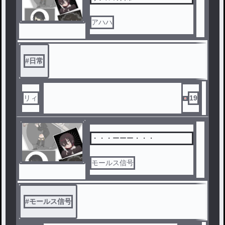
アハハ
#
日常
リィ
19
・・・ーーー・・・
モールス信号
#
モールス信号