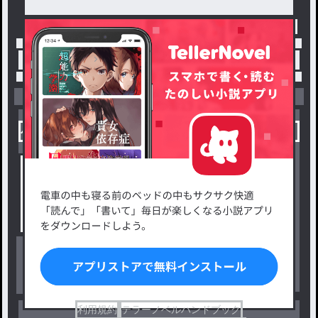
トップ
「リィ」最新作：リアルの日常
小説を探す
ジャンルから探す
新着小説一覧
恋愛・ロマンス
タグ一覧
ロマンスファンタジー
小説コンテスト応募・公募
ファンタジー・異世界・SF
出版・メディアミックス作品
ホラー・ミステリー
BL
ドラマ
コメディ
利用規約
テラーノベルハンドブック