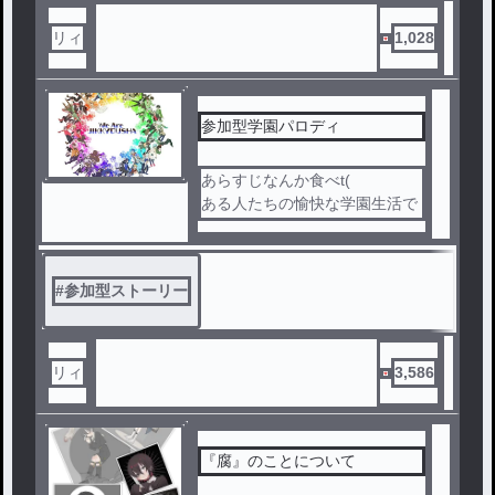
リィ
1,028
参加型学園パロディ
あらすじなんか食べt(
ある人たちの愉快な学園生活で
す
あれ？これあらすじって言うか
？
#
参加型ストーリー
リィ
3,586
『腐』のことについて