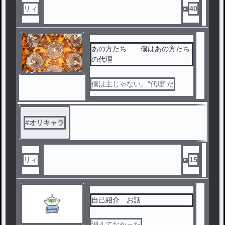
リィ
40
あの方たち 僕はあの方たち
の代理
ノベ
ル
僕は主じゃない。“代理”だ
#
オリキャラ
リィ
15
自己紹介 お話
消えてなかった