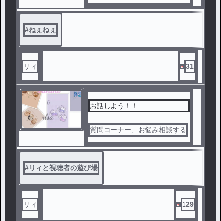
#
ねぇねぇ
リィ
31
お話しよう！！
質問コーナー、お悩み相談する
#
リィと視聴者の遊び場
リィ
129