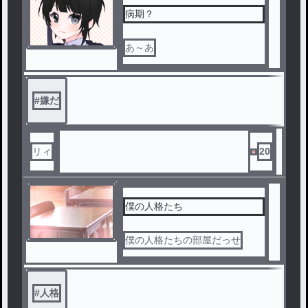
病期？
あ～あ
#
嫌だ
リィ
20
僕の人格たち
僕の人格たちの部屋だっせ
#
人格