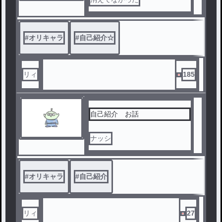
#
オリキャラ
#
自己紹介☆
リィ
185
自己紹介 お話
ナッシ
#
オリキャラ
#
自己紹介
リィ
27