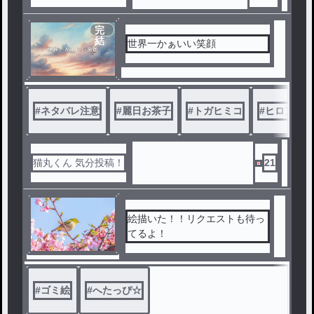
完
結
世界一かぁいい笑顔
#
ネタバレ注意
#
麗日お茶子
#
トガヒミコ
#
ヒロアカ
猫丸くん 気分投稿！
21
絵描いた！！リクエストも待っ
てるよ！
#
ゴミ絵
#
へたっぴ☆