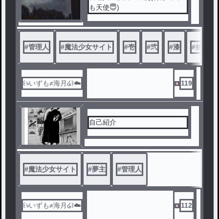
も天使😇)
#
管理人
#
魔法少女サイト
#
壱
#
弐
#
漆
#
拾肆
‪‪꒰ঌいずも≠海月໒꒱☁️
119
自己紹介
#
魔法少女サイト
#
夢主
#
管理人
‪‪꒰ঌいずも≠海月໒꒱☁️
112