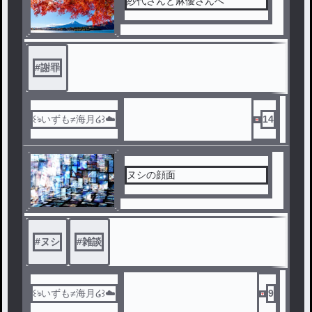
紗代さんと麻優さんへ
#
謝罪
‪‪꒰ঌいずも≠海月໒꒱☁️
14
ヌシの顔面
#
ヌシ
#
雑談
‪‪꒰ঌいずも≠海月໒꒱☁️
9