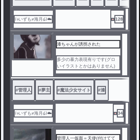
‪‪꒰ঌいずも≠海月໒꒱☁️
128
漆ちゃんが誘拐された
多少の暴力表現有りです(グロ
いイラストとかはありません)
#
管理人
#
夢主
#
魔法少女サイト
#
漆
‪‪꒰ঌいずも≠海月໒꒱☁️
34
管理人一仮面＝天使(付けてて