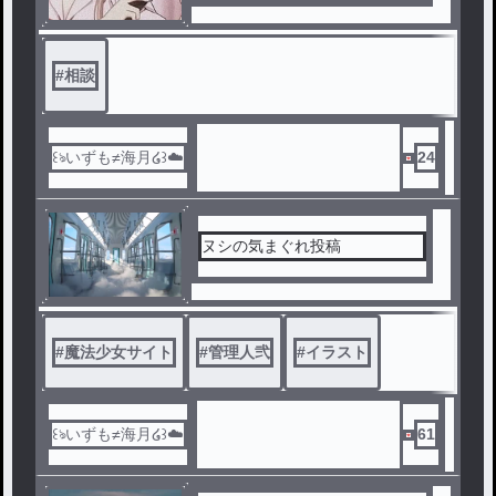
#
相談
‪‪꒰ঌいずも≠海月໒꒱☁️
24
ヌシの気まぐれ投稿
#
魔法少女サイト
#
管理人弐
#
イラスト
‪‪꒰ঌいずも≠海月໒꒱☁️
61