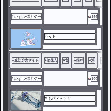
‪‪꒰ঌいずも≠海月໒꒱☁️
159
ペット
#
魔法少女サイト
#
管理人
#
壱
#
拾肆
#
漆
#
弐
‪‪꒰ঌいずも≠海月໒꒱☁️
100
初歌詞ドッキリ！