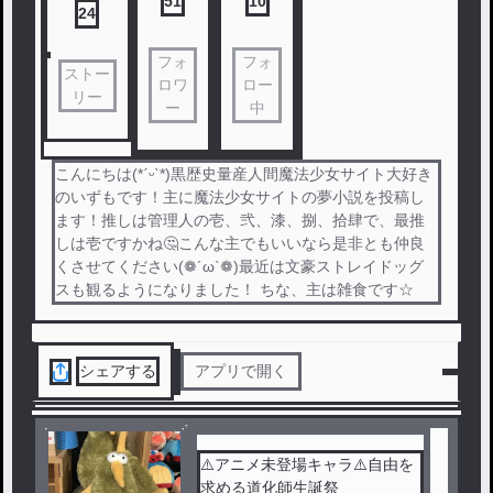
51
10
24
フォ
フォ
ストー
ロワ
ロー
リー
ー
中
こんにちは(*ˊᵕˋ*)黒歴史量産人間魔法少女サイト大好き
のいずもです！主に魔法少女サイトの夢小説を投稿し
ます！推しは管理人の壱、弐、漆、捌、拾肆で、最推
しは壱ですかね🤔こんな主でもいいなら是非とも仲良
くさせてください(❁´ω`❁)最近は文豪ストレイドッグ
スも観るようになりました！ ちな、主は雑食です☆
シェアする
アプリで開く
⚠️アニメ未登場キャラ⚠️自由を
求める道化師生誕祭