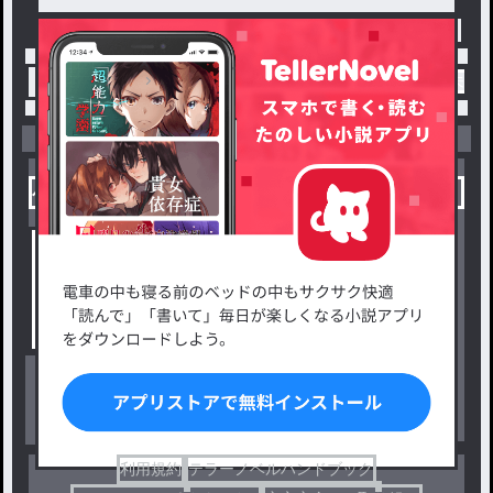
トップ
「‪‪꒰ঌいずも≠海月໒꒱☁️」最新作：⚠️アニメ
小説を探す
ジャンルから探す
新着小説一覧
恋愛・ロマンス
タグ一覧
ロマンスファンタジー
小説コンテスト応募・公募
ファンタジー・異世界・SF
出版・メディアミックス作品
ホラー・ミステリー
BL
ドラマ
コメディ
利用規約
テラーノベルハンドブック