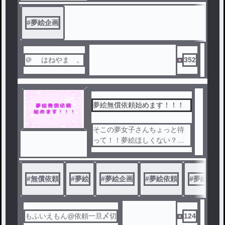
#
夢絵企画
＠ はねやま 。
352
夢絵無償依頼始めます！！！
そこの夢女子さんちょっと待
って！！夢絵ほしくない？良
かったら書かせてください✋🏻
💭
#
無償依頼
#
夢絵
#
夢絵企画
#
夢絵依頼
#
夢絵無償
もふいえもん@依頼一旦〆切
124