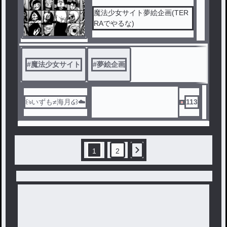
魔法少女サイト夢絵企画(TER
RAでやるな)
#
魔法少女サイト
#
夢絵企画
‪‪꒰ঌいずも≠海月໒꒱☁️
113
1
2