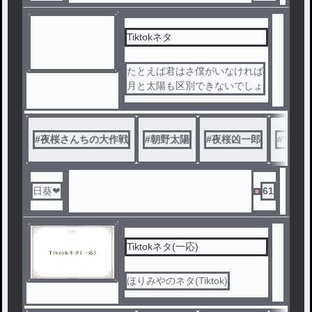
Tiktokネタ
たとえば君はさ僕がいなければ
月と太陽も区別できないでしょ
#
夜桜さんちの大作戦
#
朝野太陽
#
夜桜凶一郎
#
Tikt
日葵❤︎
61
Tiktokネタ(一応)
ほりみやのネタ(Tiktok)