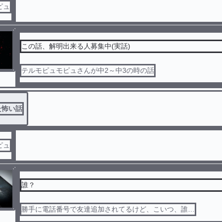
ピュ
この話、解明出来る人募集中(実話)
テルモピュモピュさんが中2～中3の時の話
た怖い話
ピュ
誰？
勝手に電話番号で友達追加されてるけど、こいつ、誰…