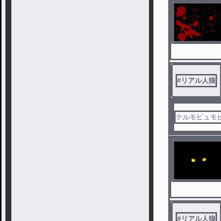
#
リアル人狼
テルモピュモ
#
リアル人狼