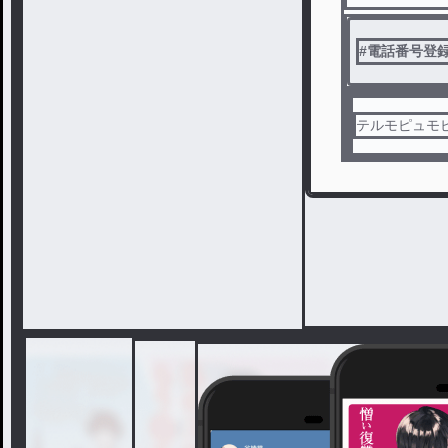
#
電話番号登
テルモピュモ