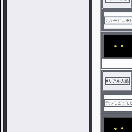
テルモピュモ
#
リアル人狼
テルモピュモ