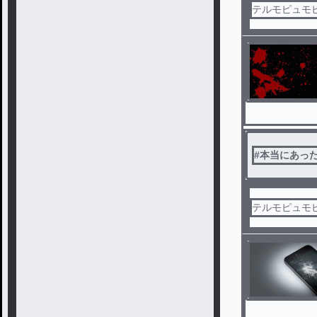
テルモピュモ
#
本当にあっ
テルモピュモ