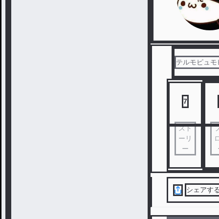
テルモピュモ
7
スト
ーリ
ー
シェアす