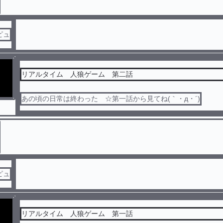
ピュ
リアルタイム 人狼ゲーム 第二話
あの頃の日常は終わった ☆第一話から見てね(｀・д・´)
ピュ
リアルタイム 人狼ゲーム 第一話