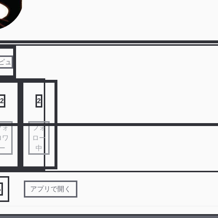
ピュ
2
2
フォ
フォ
ロワ
ロー
ー
中
る
アプリで開く