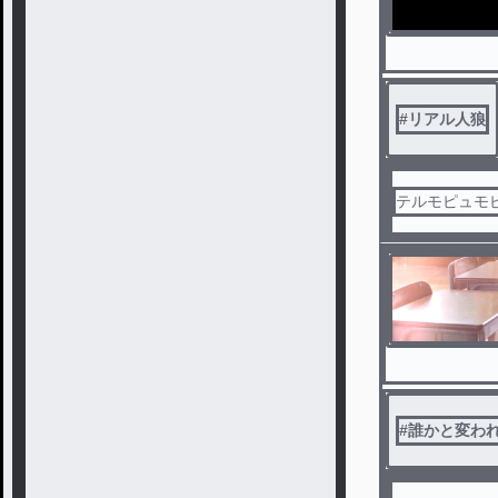
#
リアル人狼
テルモピュモ
#
誰かと変わ