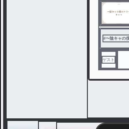
#
〜陰キャの
ゲスト