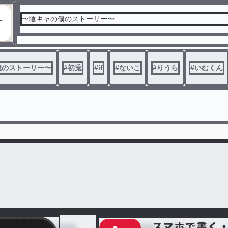
〜陰キャの僕のストーリー〜
僕のストーリー〜
#
初兎
#
if
#
ないこ
#
りうら
#
いむくん