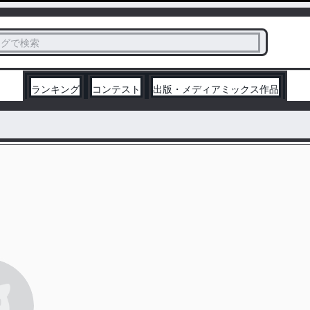
ス
タグで検索
く
ランキング
コンテスト
出版・メディアミックス作品