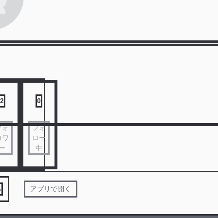
2
0
フォ
フォ
ロワ
ロー
ー
中
る
アプリで開く