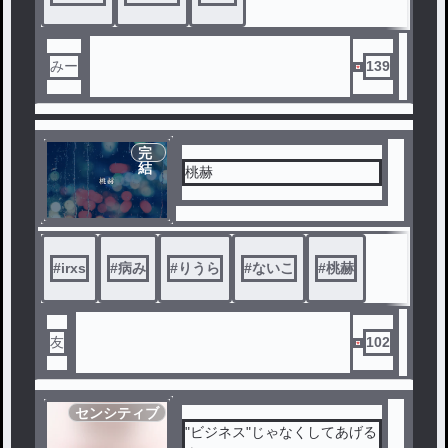
みー
139
完
結
桃赫
#
irxs
#
病み
#
りうら
#
ないこ
#
桃赫
友
102
センシティブ
"ビジネス"じゃなくしてあげる