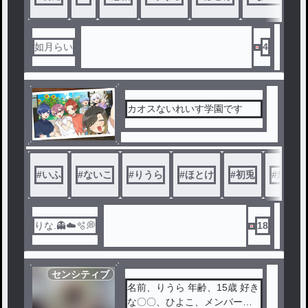
如月らい
4
カオスないれいす学園です
#
いふ
#
ないこ
#
りうら
#
ほとけ
#
初兎
#
悠佑
りな.👻☁️🫧💭
18
センシティブ
名前、りうら 年齢、15歳 好き
な〇〇、ひよこ、メンバー、