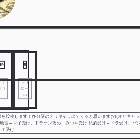
49
8
フォ
フォ
ロワ
ロー
ー
中
を投稿します！多分謎のオリキャラ出てくると思います(?)(オリキャ
 地雷→マイ受け、ドラケン攻め、みつや受け 私的受け→ドラ受け、バ
ナホ受け