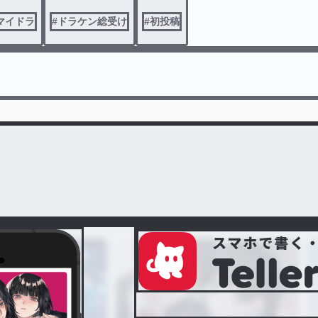
マイドラ
#
ドラケン総受け
#
初投稿