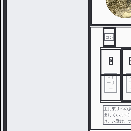
コン
5
スト
ーリ
ー
主に東リベの腐
出しています)
け、八受け、