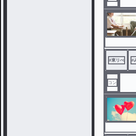
#
東リべ
#
コン