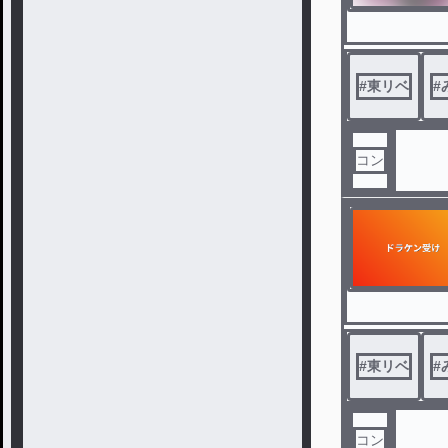
#
東リベ
#
コン
#
東リベ
#
コン