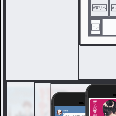
#
東リベ
#
コン