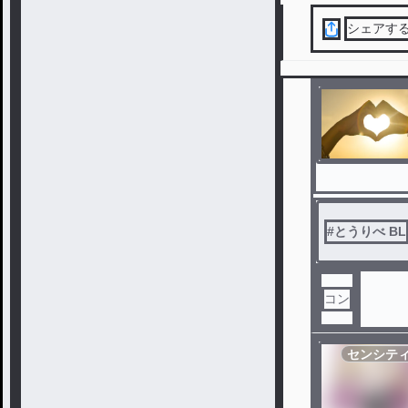
シェアす
#
とうりべ BL
コン
センシテ