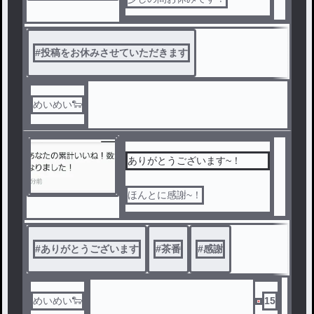
#
投稿をお休みさせていただきます
めいめい🐑
ありがとうございます~！
ほんとに感謝~！
#
ありがとうございます
#
茶番
#
感謝
めいめい🐑
15