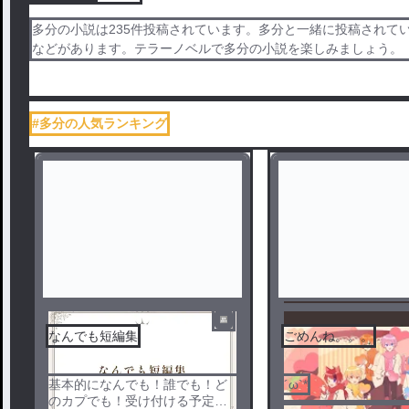
多分の小説は235件投稿されています。多分と一緒に投稿されて
などがあります。テラーノベルで多分の小説を楽しみましょう。
#多分の人気ランキング
なんでも短編集
ごめんね。。。
基本的になんでも！誰でも！ど
´ω`*
のカプでも！受け付ける予定で