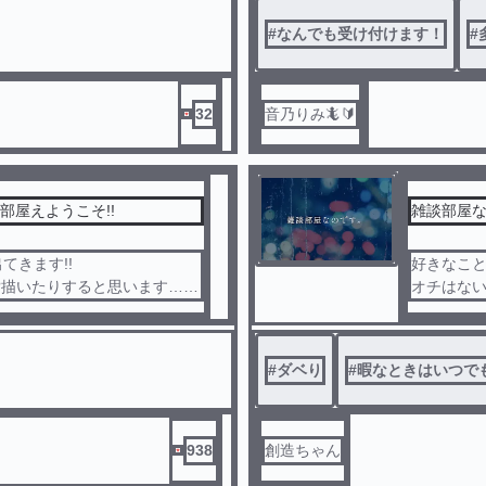
#
なんでも受け付けます！
#
32
音乃りみ🦎🔰
部屋えようこそ!!
雑談部屋
てきます!!
好きなこ
?描いたりすると思います…自
オチはな
てきます!!
思います…でも!!基本的には
#
ダベり
#
暇なときはいつで
ト欄に書いてください!!
938
創造ちゃん