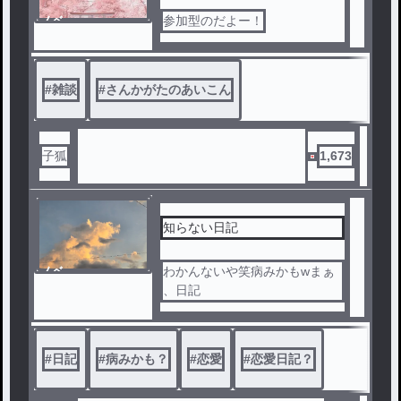
ノベ
参加型のだよー！
ル
#
雑談
#
さんかがたのあいこん
子狐
1,673
知らない日記
ノベ
わかんないや笑病みかもwまぁ
ル
、日記
#
日記
#
病みかも？
#
恋愛
#
恋愛日記？