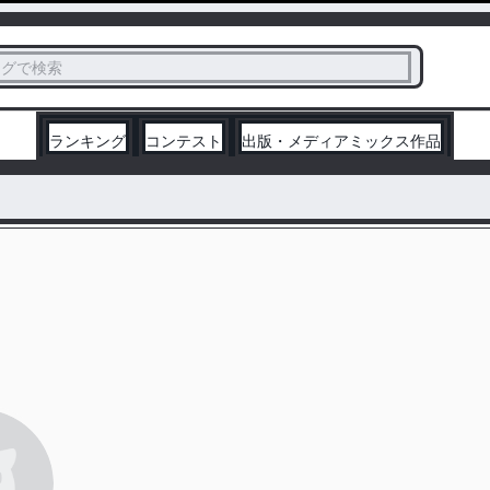
ス
タグで検索
く
ランキング
コンテスト
出版・メディアミックス作品