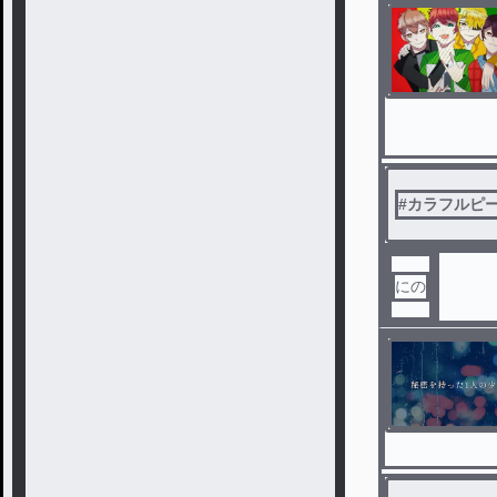
#
カラフルピーチ
にの