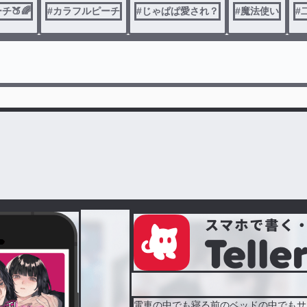
🍑🌈
#
カラフルピーチ
#
じゃぱぱ愛され？
#
魔法使い
#
電車の中でも寝る前のベッドの中でもサ