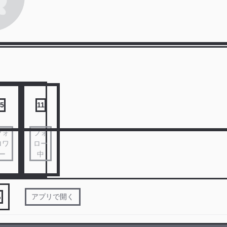
5
11
フォ
フォ
ロワ
ロー
ー
中
る
アプリで開く