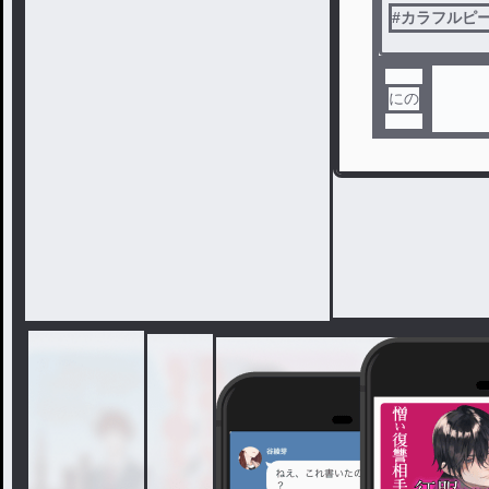
#
カラフルピーチ
にの