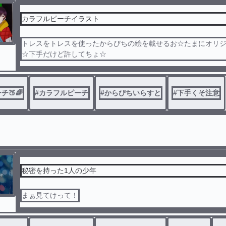
カラフルピーチイラスト
トレスをトレスを使ったからぴちの絵を載せるお☆たまにオリ
☆下手だけど許してちょ☆
🍑🌈
#
カラフルピーチ
#
からぴちいらすと
#
下手くそ注意
秘密を持った1人の少年
まぁ見てけって！