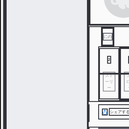
にの
2
スト
ーリ
ー
シェアす