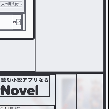
二人の魔法使い
25
クサク快適に。