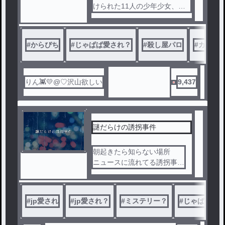
けられた11人の少年少女、そ
の子達は君が世界で最恐では
なく最凶だと知る、そんな君
が仲間と過ごす永遠のストー
#
からぴち
#
じゃぱぱ愛され？
#
殺し屋パロ
#
カラフ
リー
りん👾💛@♡沢山欲しい
9,437
謎だらけの誘拐事件
朝起きたら知らない場所
ニュースに流れてる誘拐事件
知らない人達
名前は本当にあっている？
#
jp愛され
#
jp愛され？
#
ミステリー？
#
じゃぱぱ愛
謎だらけの誘拐事件