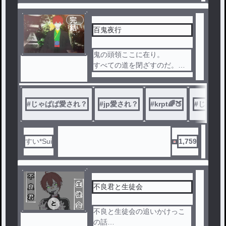
完
結
百鬼夜行
鬼の頭領ここに在り。
すべての道を閉ざすのだ。
（追記）
鬼の歴史は誰も知らない。
もともと鬼は存在していなか
#
じゃぱぱ愛され？
#
jp愛され？
#
krpt🌈🍑
#
じゃぱ
ったのかも…
すい*Sui
1,759
不良君と生徒会
不良と生徒会の追いかけっこ
の話