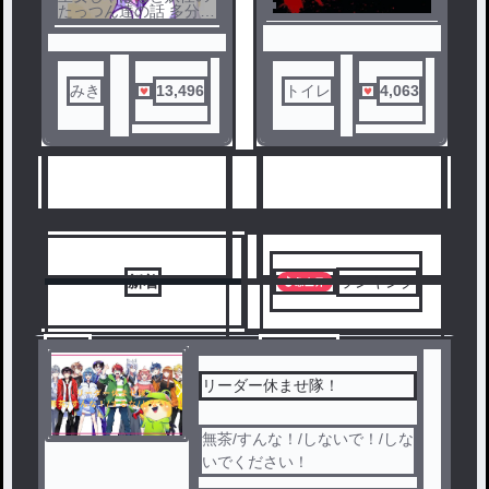
たっつん達の話 多分連
載中止中
みき
13,496
トイレ
4,063
人気ランキングをみる
新着
ランキング
9
10
リーダー休ませ隊！
無茶/すんな！/しないで！/しな
いでください！