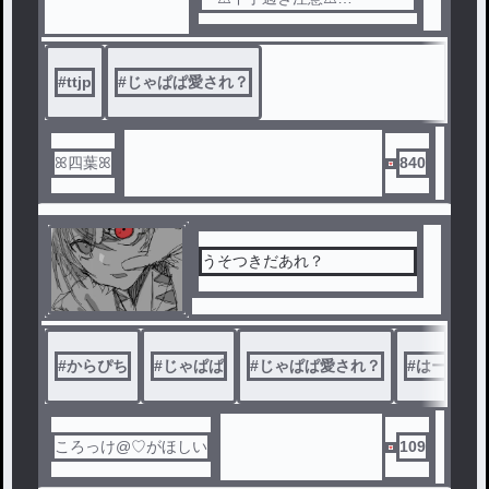
・途中からフォロワー限定に
なるかも？
・途中から🔞入りかも？？(10
#
ttjp
#
じゃぱぱ愛され？
話目ぐらいで)
ꕤ四葉ꕤ
840
うそつきだあれ？
#
からぴち
#
じゃぱぱ
#
じゃぱぱ愛され？
#
はーとが欲
ころっけ@♡がほしい
109