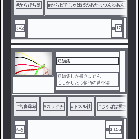
#
からぴち🍑
#
からピチじゃぱぱのあたっつんゆあんシヴァ
ゆな
17
短編集
短編集しか書きません
もしかしたら物語の番外編やN
Gシーンなどがあるかも…？
サムネは描いてもらったんて
#
宮森緑希
#
カラピチ
#
ドズル社
#
じゃぱぱ愛され？
ますけど文字を隠します
本当にすいませんｯ
みき
3,155