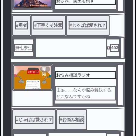
愛され、魔王を倒す
くうちにjppはだんだん変わっ
ていく…
#
勇者
#
下手くそ注意
#
じゃぱぱ愛され？
無七奈生
403
完
結
お悩み相談ラジオ
まぁ……なんか悩み解決する
とこなんですかね
#
じゃぱぱ愛され？
#
お悩み相談