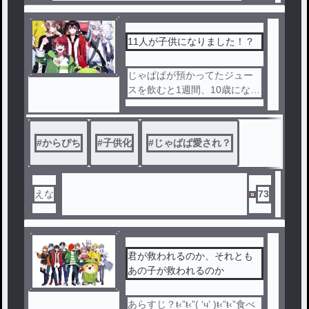
11人が子供になりました！？
じゃぱぱが預かってたジュー
スを飲むと1週間、10歳になっ
てしまう！？そのジュースを
置いていったらメンバーが飲
んじゃって、、小学校に行っ
#
からぴち
#
子供化
#
じゃぱぱ愛され？
たり大変！どうなるのか！
えな
73
君が救われるのか、それとも
あの子が救われるのか
あらすじ？ŧ‹”ŧ‹”( ‘ч’ )ŧ‹”ŧ‹”食べ