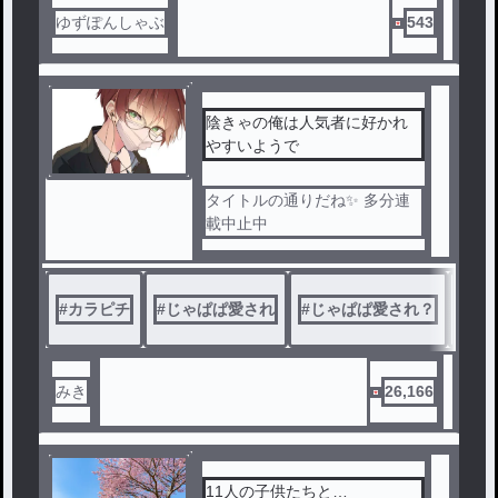
ゆずぽんしゃぶ
543
陰きゃの俺は人気者に好かれ
やすいようで
タイトルの通りだね✨ 多分連
載中止中
#
カラピチ
#
じゃぱぱ愛され
#
じゃぱぱ愛され？
#
宮
みき
26,166
11人の子供たちと…