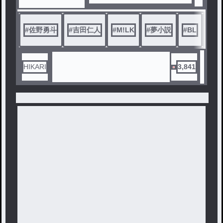
った…！？
もしも佐野勇斗くんと吉田仁人
#
佐野勇斗
#
吉田仁人
#
M!LK
#
夢小説
#
BL
#
nm
くんが恋人同士だったら…？と
いう妄想をストーリーにしてみ
ました。
メンバー内恋愛、BLものに抵抗
HIKARI
3,841
がないという方は是非お楽しみ
頂けたら嬉しいです。