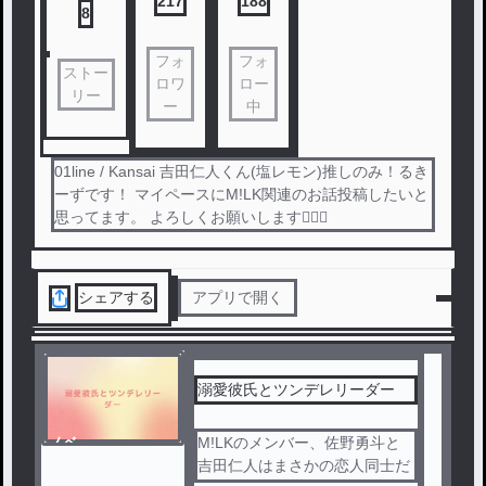
217
188
8
フォ
フォ
ストー
ロワ
ロー
リー
ー
中
01line / Kansai 吉田仁人くん(塩レモン)推しのみ！るき
ーずです！ マイペースにM!LK関連のお話投稿したいと
思ってます。 よろしくお願いします🙇🏻‍♀️
シェアする
アプリで開く
溺愛彼氏とツンデレリーダー
ノベ
M!LKのメンバー、佐野勇斗と
ル
吉田仁人はまさかの恋人同士だ