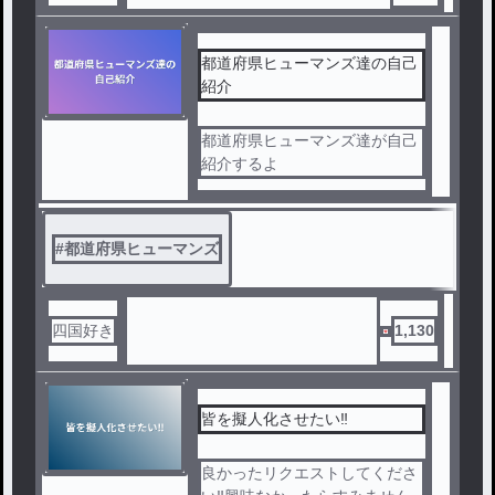
都道府県ヒューマンズ達の自己
紹介
都道府県ヒューマンズ達が自己
紹介するよ
#
都道府県ヒューマンズ
四国好き
1,130
皆を擬人化させたい‼️
良かったリクエストしてくださ