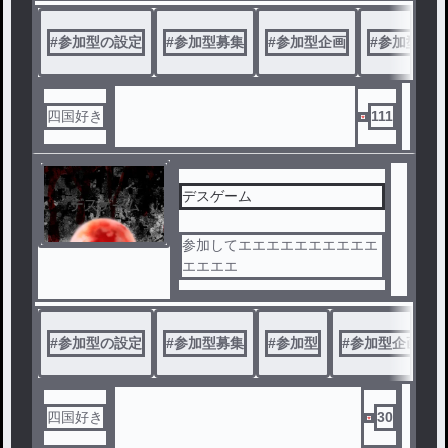
#
参加型の設定
#
参加型募集
#
参加型企画
#
参加型
四国好き
111
デスゲーム
参加してエエエエエエエエエエ
エエエエ
#
参加型の設定
#
参加型募集
#
参加型
#
参加型企画
四国好き
30