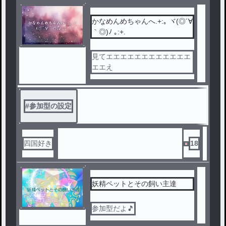
かなめんめちゃんへ.+:｡ ヾ(◎´∀
｀◎)ﾉ ｡:+.
見てエエエエエエエエエエエエ
エエえ
#
参加型の設定
四国好き
18
妖精ペットとその飼い主達
参加型だよ🎵