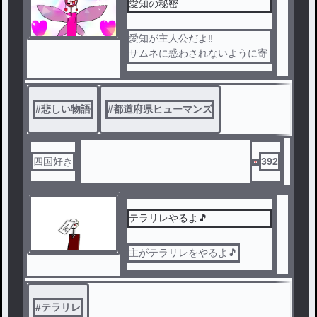
結
愛知の秘密
愛知が主人公だよ‼️
サムネに惑わされないように寄
与つけてね💦💦
めっちゃ悲しい物語です
#
悲しい物語
#
都道府県ヒューマンズ
四国好き
392
テラリレやるよ🎵
主がテラリレをやるよ🎵
#
テラリレ