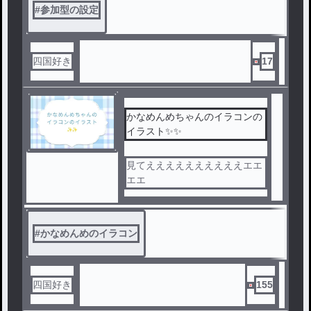
#
参加型の設定
四国好き
17
かなめんめちゃんのイラコンの
イラスト✨✨
見てええええええええええエエ
エエ
#
かなめんめのイラコン
四国好き
155