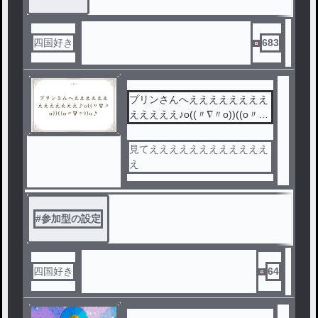
四国好き
683
プリンさんへええええええええ
えええええ♪o((〃∇〃o))((o〃∇
〃))o♪
見てええええええええええええ
え
#
参加型の設定
四国好き
64