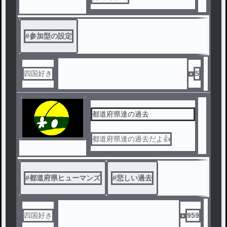
#
参加型の設定
四国好き
5
都道府県達の過去
都道府県達の過去だよ👍️
#
都道府県ヒューマンズ
#
悲しい過去
四国好き
959