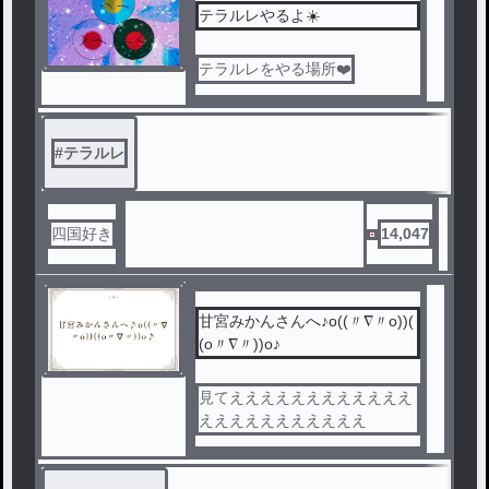
テラルレやるよ☀️
テラルレをやる場所❤️
#
テラルレ
四国好き
14,047
甘宮みかんさんへ♪o((〃∇〃o))(
(o〃∇〃))o♪
見てええええええええええええ
えええええええええええ