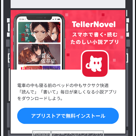
トップ
「四国好き」最新作：主と話そう会
小説を探す
ジャンルから探す
新着小説一覧
恋愛・ロマンス
タグ一覧
ロマンスファンタジー
小説コンテスト応募・公募
ファンタジー・異世界・SF
出版・メディアミックス作品
ホラー・ミステリー
BL
ドラマ
コメディ
利用規約
テラーノベルハンドブック