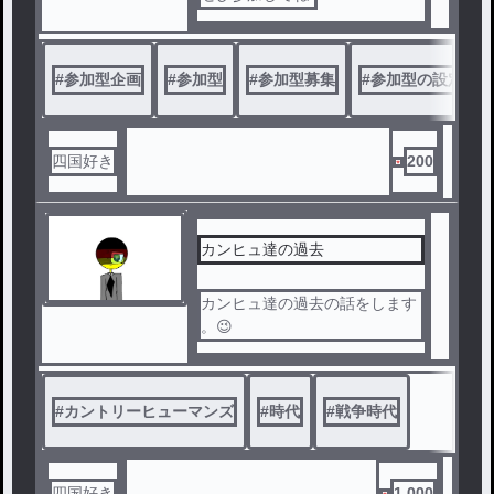
#
参加型企画
#
参加型
#
参加型募集
#
参加型の設定
四国好き
200
カンヒュ達の過去
カンヒュ達の過去の話をします
。😉
#
カントリーヒューマンズ
#
時代
#
戦争時代
四国好き
1,000