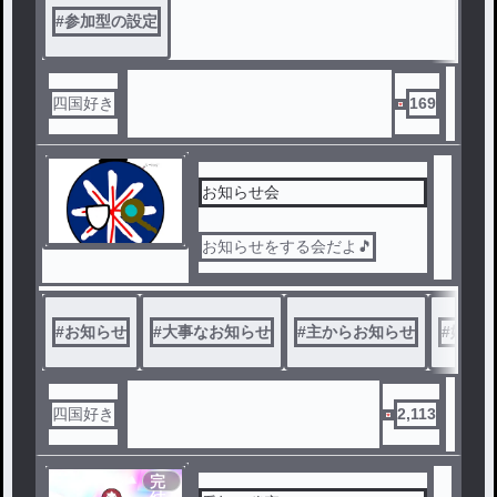
#
参加型の設定
四国好き
169
お知らせ会
お知らせをする会だよ🎵
#
お知らせ
#
大事なお知らせ
#
主からお知らせ
#
嬉しい
四国好き
2,113
完