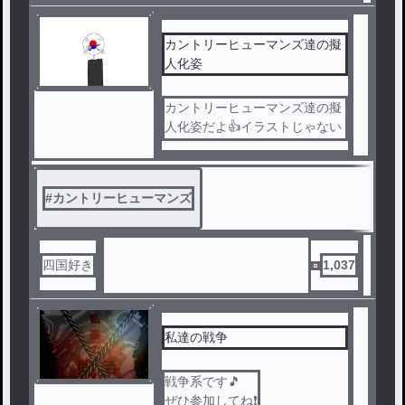
カントリーヒューマンズ達の擬
人化姿
カントリーヒューマンズ達の擬
人化姿だよ👍️イラストじゃない
よ✨
#
カントリーヒューマンズ
四国好き
1,037
私達の戦争
戦争系です🎵
ぜひ参加してね❗️